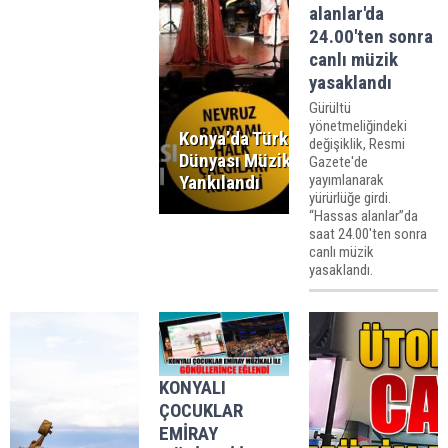
alanlar'da
24.00'ten sonra
canlı müzik
yasaklandı
Gürültü
yönetmeliğindeki
Konya’da Türk
değişiklik, Resmi
Dünyası Müzikleri
Gazete'de
yayımlanarak
Yankılandı
yürürlüğe girdi.
“Hassas alanlar”da
saat 24.00'ten sonra
canlı müzik
yasaklandı.
KONYALI
ÇOCUKLAR
EMİRAY