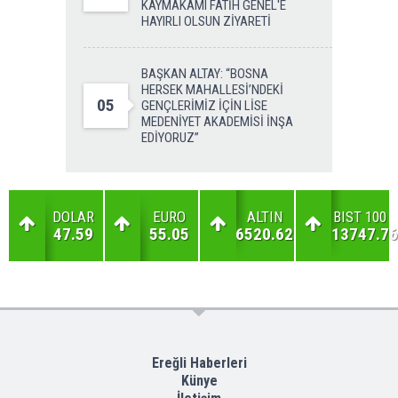
KAYMAKAMI FATİH GENEL'E
HAYIRLI OLSUN ZİYARETİ
BAŞKAN ALTAY: “BOSNA
HERSEK MAHALLESİ’NDEKİ
05
GENÇLERİMİZ İÇİN LİSE
MEDENİYET AKADEMİSİ İNŞA
EDİYORUZ”
DOLAR
EURO
ALTIN
BIST 100
47.59
55.05
6520.62
13747.76
Ereğli Haberleri
Künye