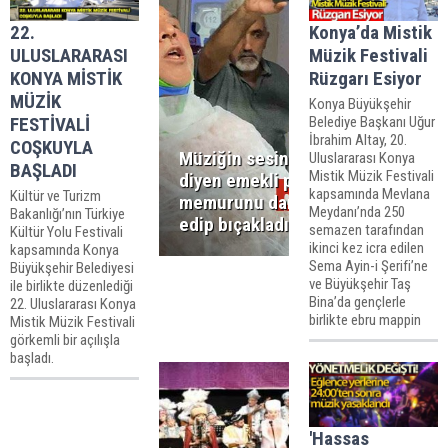
22.
Konya’da Mistik
ULUSLARARASI
Müzik Festivali
KONYA MİSTİK
Rüzgarı Esiyor
MÜZİK
Konya Büyükşehir
FESTİVALİ
Belediye Başkanı Uğur
İbrahim Altay, 20.
COŞKUYLA
Müziğin sesini kısın
Uluslararası Konya
BAŞLADI
Mistik Müzik Festivali
diyen emekli polis
kapsamında Mevlana
Kültür ve Turizm
memurunu darp
Meydanı’nda 250
Bakanlığı’nın Türkiye
edip bıçakladılar!
semazen tarafından
Kültür Yolu Festivali
ikinci kez icra edilen
kapsamında Konya
Sema Ayin-i Şerifi’ne
Büyükşehir Belediyesi
ve Büyükşehir Taş
ile birlikte düzenlediği
Bina’da gençlerle
22. Uluslararası Konya
birlikte ebru mappin
Mistik Müzik Festivali
görkemli bir açılışla
başladı.
'Hassas