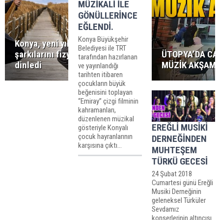
MÜZİKALİ İLE
GÖNÜLLERİNCE
EĞLENDİ.
Konya Büyükşehir
Konya, yeni yılın ilk
Belediyesi ile TRT
şarkılarını fizy’den
ÜTOPYA’DA CA
tarafından hazırlanan
dinledi
MÜZİK AKŞAML
ve yayınlandığı
tarihten itibaren
çocukların büyük
beğenisini toplayan
“Emiray” çizgi filminin
kahramanları,
düzenlenen müzikal
EREĞLİ MUSİKİ
gösteriyle Konyalı
çocuk hayranlarının
DERNEĞİNDEN
karşısına çıktı...
MUHTEŞEM
TÜRKÜ GECESİ
24 Şubat 2018
Cumartesi günü Ereğli
Musiki Derneğinin
geleneksel Türküler
Sevdamız
konserlerinin altıncısı