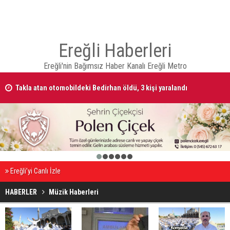
Ereğli Haberleri
Ereğli'nin Bağımsız Haber Kanalı Ereğli Metro
Takla atan otomobildeki Bedirhan öldü, 3 kişi yaralandı
Otomobilde silahla başlarından vurulan 2 kişiden, kadın öldü erkek
yaralandı
1
2
3
4
5
6
Ereğli’yi Canlı İzle
HABERLER
Müzik Haberleri