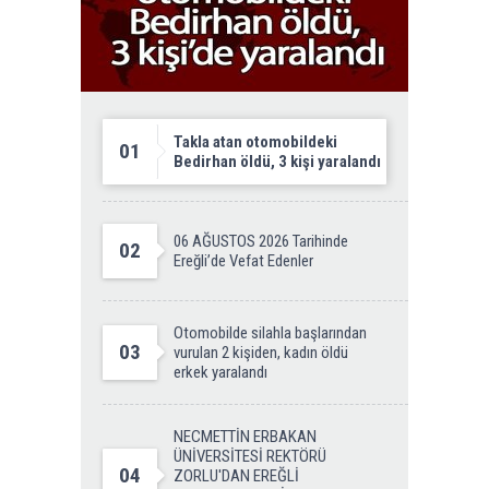
Takla atan otomobildeki
01
Bedirhan öldü, 3 kişi yaralandı
06 AĞUSTOS 2026 Tarihinde
02
Ereğli’de Vefat Edenler
Otomobilde silahla başlarından
03
vurulan 2 kişiden, kadın öldü
erkek yaralandı
NECMETTİN ERBAKAN
ÜNİVERSİTESİ REKTÖRÜ
04
ZORLU'DAN EREĞLİ