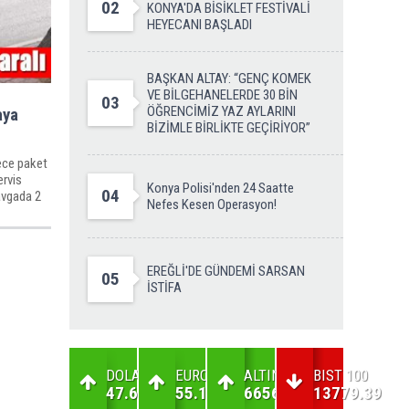
02
KONYA'DA BİSİKLET FESTİVALİ
HEYECANI BAŞLADI
BAŞKAN ALTAY: “GENÇ KOMEK
VE BİLGEHANELERDE 30 BİN
03
ÖĞRENCİMİZ YAZ AYLARINI
aya
BİZİMLE BİRLİKTE GEÇİRİYOR”
ece paket
ervis
Konya Polisi'nden 24 Saatte
04
avgada 2
Nefes Kesen Operasyon!
EREĞLİ'DE GÜNDEMİ SARSAN
05
İSTİFA
DOLAR
EURO
ALTIN
BIST 100
47.6
55.13
6656.31
13779.39