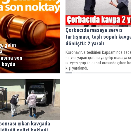
Çorbacıda masaya servis
tartışması, taşlı sopalı kavg
dönüştü: 2 yaralı
y, gelin
a
Koronavirüs tedbirleri kapsamında sad
masına son
servisi yapan çorbacıya gelip masaya s
isteyen grup ile esnaf arasında çıkan k
ı koydu
kişi yaralandı.
sonrası çıkan kavgada
öldürdü polisi bekledi