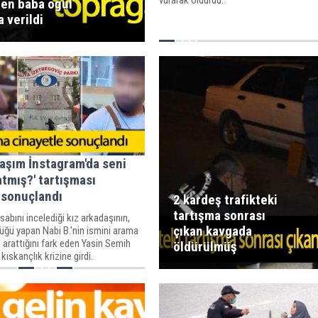
len baba oğul
 verildi
daşım İnstagram'da seni
tmış?' tartışması
 sonuçlandı
2 kardeş trafikteki
tartışma sonrası
abını incelediği kız arkadaşının,
çıkan kavgada
üğü yapan Nabi B.'nin ismini arama
arattığını fark eden Yasin Semih
öldürülmüş
kıskançlık krizine girdi.