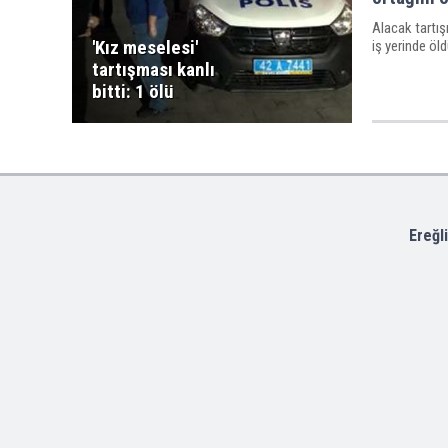
Alacak tartış
'Kız meselesi'
iş yerinde öl
tartışması kanlı
bitti: 1 ölü
Ereğl