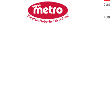
Günü
KON