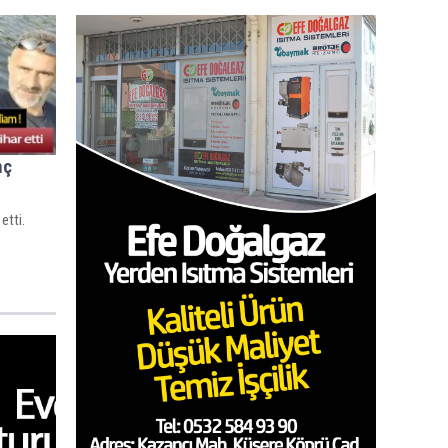
nç
etti.