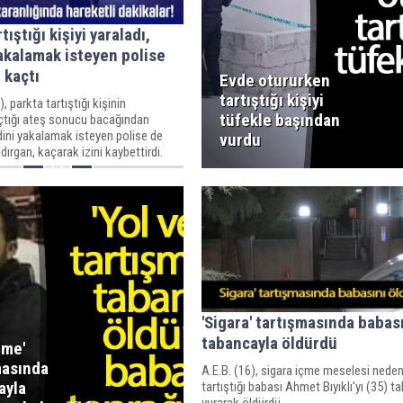
tıştığı kişiyi yaraladı,
akalamak isteyen polise
 kaçtı
Evde otururken
tartıştığı kişiyi
 parkta tartıştığı kişinin
tüfekle başından
çtığı ateş sonucu bacağından
dini yakalamak isteyen polise de
vurdu
dırgan, kaçarak izini kaybettirdi.
'Sigara' tartışmasında babas
tabancayla öldürdü
rme'
masında
A.E.B. (16), sigara içme meselesi neden
ayla
tartıştığı babası Ahmet Bıyıklı'yı (35) t
vurarak öldürdü.