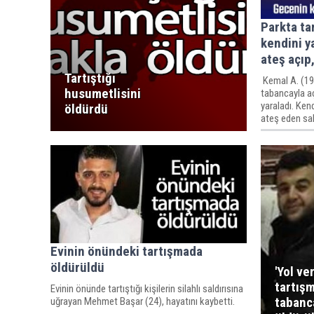
Parkta tar
kendini y
ateş açıp,
Tartıştığı
Kemal A. (19),
husumetlisini
tabancayla a
yaraladı. Ken
öldürdü
ateş eden sal
Evinin önündeki tartışmada
öldürüldü
'Yol ve
tartış
Evinin önünde tartıştığı kişilerin silahlı saldırısına
tabanc
uğrayan Mehmet Başar (24), hayatını kaybetti.