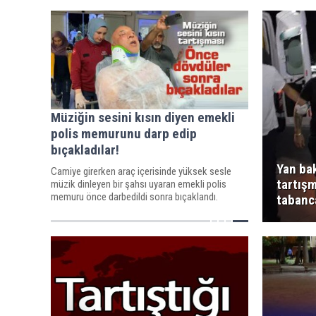
Müziğin sesini kısın diyen emekli
polis memurunu darp edip
bıçakladılar!
Yan bak
Camiye girerken araç içerisinde yüksek sesle
tartış
müzik dinleyen bir şahsı uyaran emekli polis
memuru önce darbedildi sonra bıçaklandı.
tabanc