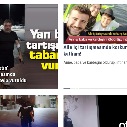
Aile içi tartışmasında korku
katliam!
Anne, baba ve kardeşini öldürüp, intihar 
tın'
masında
ayla vuruldu