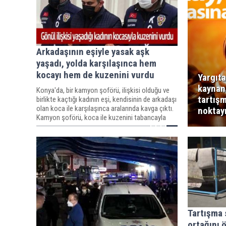
Arkadaşının eşiyle yasak aşk
yaşadı, yolda karşılaşınca hem
kocayı hem de kuzenini vurdu
Yargıta
kaynan
Konya'da, bir kamyon şoförü, ilişkisi olduğu ve
tartış
birlikte kaçtığı kadının eşi, kendisinin de arkadaşı
olan koca ile karşılaşınca aralarında kavga çıktı.
noktay
Kamyon şoförü, koca ile kuzenini tabancayla
vurarak yaraladı.
Tartışma 
ortağını 