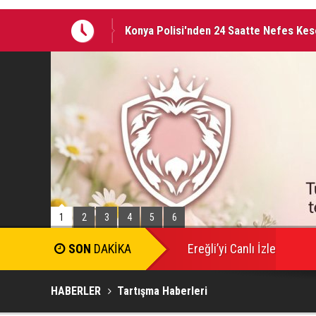
Konya Polisi'nden 24 Saatte Nefes Ke
AVRUPA BİSİKLET BAŞKENTİ KONYA'DA
1
2
3
4
5
6
SON
DAKİKA
Ereğli’yi Canlı İzle
HABERLER
Tartışma Haberleri