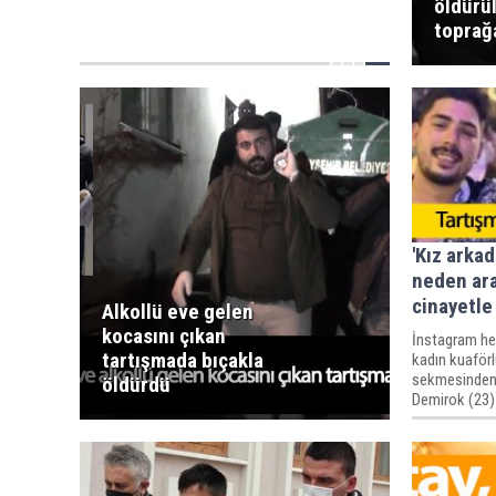
öldürü
toprağa
'Kız arka
neden ara
cinayetle
Alkollü eve gelen
kocasını çıkan
İnstagram hes
tartışmada bıçakla
kadın kuaförl
sekmesinden 
öldürdü
Demirok (23) 