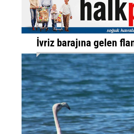
İvriz barajına gelen fla