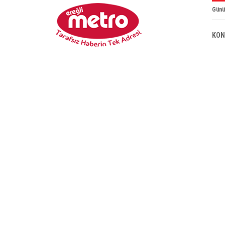
Günü
KON