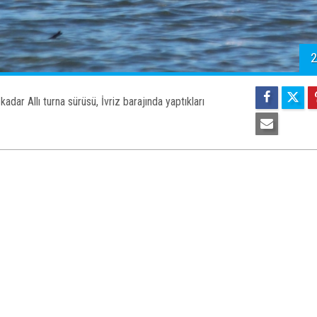
2
dar Allı turna sürüsü, İvriz barajında yaptıkları