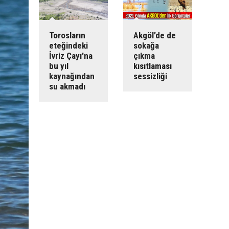
Torosların
Akgöl’de de
eteğindeki
sokağa
İvriz Çayı'na
çıkma
bu yıl
kısıtlaması
kaynağından
sessizliği
su akmadı