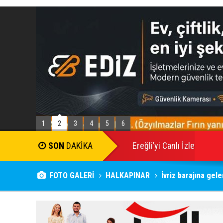
1
2
3
4
5
6
SON
DAKİKA
Ereğli’yi Canlı İzle
FOTO GALERİ
HALKAPINAR
İvriz barajına gele