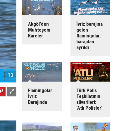
Akgöl'den
İvriz barajına
Muhteşem
gelen
Kareler
flamingolar,
barajdan
ayrıldı
10
Flamingolar
Türk Polis
İvriz
Teşkilatının
Barajında
süvarileri:
'Atlı Polisler'