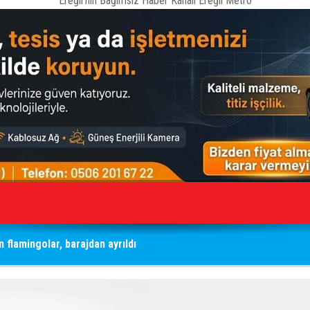
Ereğli'nin Bağımsız Haber Kanalı Ereğli Metro
n flamingolar, barajdan ayrıldı