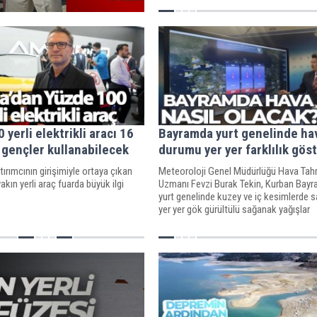
yerli elektrikli aracı 16
Bayramda yurt genelinde ha
 gençler kullanabilecek
durumu yer yer farklılık gös
tırımcının girişimiyle ortaya çıkan
Meteoroloji Genel Müdürlüğü Hava Tah
akın yerli araç fuarda büyük ilgi
Uzmanı Fevzi Burak Tekin, Kurban Bayr
yurt genelinde kuzey ve iç kesimlerde 
yer yer gök gürültülü sağanak yağışlar
görüleceğini, diğer kesimlerde ise az bu
açık geçeceğini bildirdi.