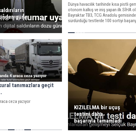
Dünya havacılık tarihinde kısa pistli g
saldırıların
otonom kalkış ve iniş yapan ilk SİHA o
Bayraktar TB3, TCG Anadolu gemisinde
ünden güne
sürdürdüğü testlerde 100 sortiyi başarı
tamamladı.
kural tanımazlara geçit
.
araca ceza yazıyor
KIZILELMA bir uçuş
testini daha
başarıyla tamamladı