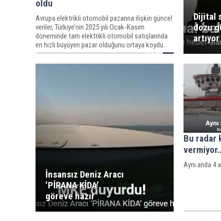
oldu
Dijital 
Avrupa elektrikli otomobil pazarına ilişkin güncel
dozu g
veriler, Türkiye’nin 2025 yılı Ocak-Kasım
döneminde tam elektrikli otomobil satışlarında
artıyor
en hızlı büyüyen pazar olduğunu ortaya koydu.
Bu radar 
vermiyor..
Aynı anda 4 
İnsansız Deniz Aracı
’PİRANA KİDA’
göreve hazır