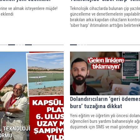
rine ve almak isteyenlere müjde!
Teknolojik cihazlarda bulunan çip yazılı
 eklendi
güncelleme ve denetlemelerin yapılabil
bırakılan arka kapıdan cihazların kontro
’siber harp’ ihtimalinin arttığını belirtere
durumun ulusal bir güvenlik sorunu old
söyledi.
Dolandırıcıların ’geri ödeme
burs’ tuzağına dikkat
Yeni eğitim ve öğretim yılı öncesi doland
öğrencileri burs yardımı bahanesiyle ağ
düşürmek için SMS ve mail gönderiyor.
L TEKNOLOJİ
ORMU