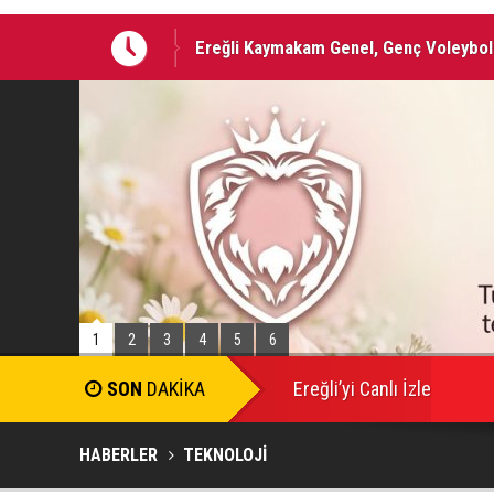
Kaymakam Genel’den Erkon’a Ziyaret
1
2
3
4
5
6
SON
DAKİKA
Ereğli’yi Canlı İzle
HABERLER
TEKNOLOJİ