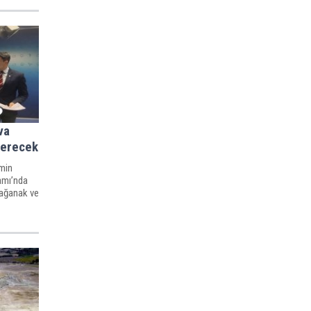
va
terecek
min
amı’nda
sağanak ve
lutlu ve