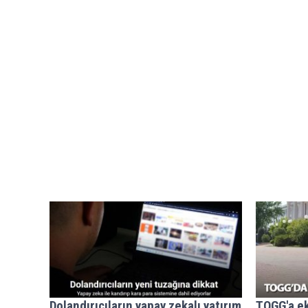
Dolandırıcıların yapay zekalı yatırım
TOGG'a ek