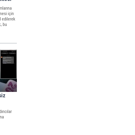
mlarına
mesi için
l edilerek
k, bu
uğunu
siz
ırıcılar
ına