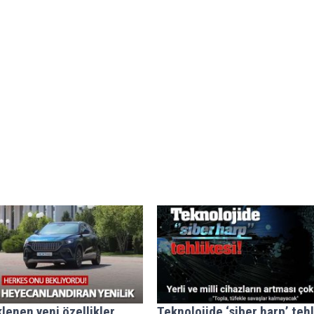
lenen yeni özellikler
Teknolojide ‘siber harp’ tehl