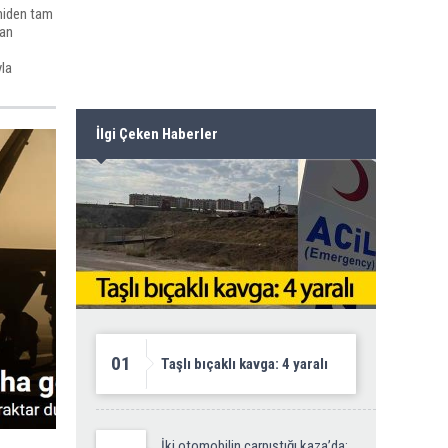
emiden tam
lan
yla
İlgi Çeken Haberler
01
Taşlı bıçaklı kavga: 4 yaralı
İki otomobilin çarpıştığı kaza’da: