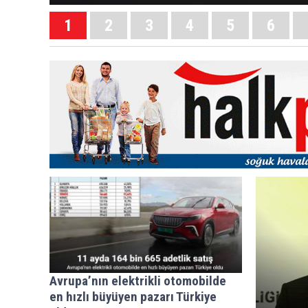
1
2
3
4
5
6
Avrupa’nın elektrikli otomobilde
en hızlı büyüyen pazarı Türkiye