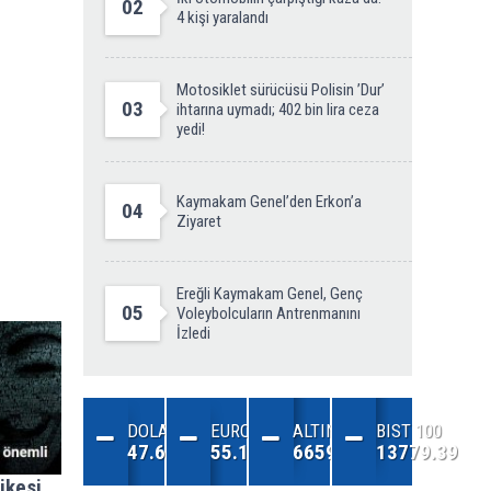
02
4 kişi yaralandı
Motosiklet sürücüsü Polisin ’Dur’
03
ihtarına uymadı; 402 bin lira ceza
yedi!
Kaymakam Genel’den Erkon’a
04
Ziyaret
Ereğli Kaymakam Genel, Genç
05
Voleybolcuların Antrenmanını
İzledi
DOLAR
EURO
ALTIN
BIST 100
47.68
55.13
6659.71
13779.39
ikesi