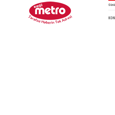
Günü
KON