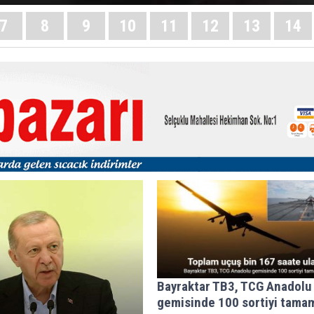
7
8
9
10
11
12
13
14
Bayraktar TB3, TCG Anadolu
gemisinde 100 sortiyi tama