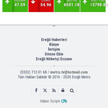
DOLAR
EURO
ALTIN
BIST 100
47.59
54.96
6501.18
13798.82
Ereğli Haberleri
Künye
İletişim
Sitene Ekle
Ereğli Nöbetçi Eczane
(0332) 713 01 68 /
metro.tv@hotmail.com
Tüm Hakları Saklıdır © 2016 - 2020 Ereğli Metro
Haber Scripti