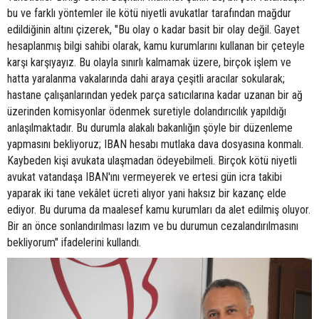
bu ve farklı yöntemler ile kötü niyetli avukatlar tarafından mağdur
edildiğinin altını çizerek, "Bu olay o kadar basit bir olay değil. Gayet
hesaplanmış bilgi sahibi olarak, kamu kurumlarını kullanan bir çeteyle
karşı karşıyayız. Bu olayla sınırlı kalmamak üzere, birçok işlem ve
hatta yaralanma vakalarında dahi araya çeşitli aracılar sokularak;
hastane çalışanlarından yedek parça satıcılarına kadar uzanan bir ağ
üzerinden komisyonlar ödenmek suretiyle dolandırıcılık yapıldığı
anlaşılmaktadır. Bu durumla alakalı bakanlığın şöyle bir düzenleme
yapmasını bekliyoruz; IBAN hesabı mutlaka dava dosyasına konmalı.
Kaybeden kişi avukata ulaşmadan ödeyebilmeli. Birçok kötü niyetli
avukat vatandaşa IBAN'ını vermeyerek ve ertesi gün icra takibi
yaparak iki tane vekâlet ücreti alıyor yani haksız bir kazanç elde
ediyor. Bu duruma da maalesef kamu kurumları da alet edilmiş oluyor.
Bir an önce sonlandırılması lazım ve bu durumun cezalandırılmasını
bekliyorum" ifadelerini kullandı.