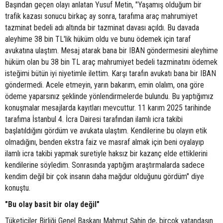
Başından geçen olayı anlatan Yusuf Metin, "Yaşamış olduğum bir
trafik kazası sonucu birkaç ay sonra, tarafıma araç mahrumiyet
tazminat bedeli adı altında bir tazminat davası açıldı. Bu davada
aleyhime 38 bin TL'lik hüküm oldu ve bunu ödemek için taraf
avukatına ulaştım. Mesaj atarak bana bir IBAN göndermesini aleyhime
hüküm olan bu 38 bin TL araç mahrumiyet bedeli tazminatını ödemek
isteğimi bütün iyi niyetimle ilettim. Karşı tarafın avukatı bana bir IBAN
göndermedi. Acele etmeyin, yarın bakarım, emin olalım, ona göre
ödeme yaparsınız şeklinde yönlendirmelerde bulundu. Bu yaptığımız
konuşmalar mesajlarda kayıtları mevcuttur. 11 karım 2025 tarihinde
tarafıma İstanbul 4. İcra Dairesi tarafından ilamlı icra takibi
başlatıldığını gördüm ve avukata ulaştım. Kendilerine bu olayın etik
olmadığını, benden ekstra faiz ve masraf almak için beni oyalayıp
ilamlı icra takibi yapmak suretiyle haksız bir kazanç elde ettiklerini
kendilerine söyledim. Sonrasında yaptığım araştırmalarda sadece
kendim değil bir çok insanın daha mağdur olduğunu gördüm" diye
konuştu.
"Bu olay basit bir olay değil"
Tüketiciler Birliği Genel Başkanı Mahmut Şahin de, birçok vatandaşın