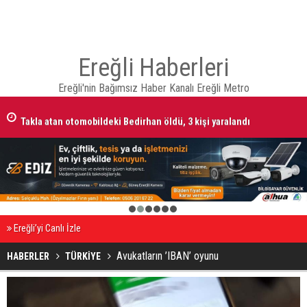
Ereğli Haberleri
Ereğli'nin Bağımsız Haber Kanalı Ereğli Metro
Takla atan otomobildeki Bedirhan öldü, 3 kişi yaralandı
1
2
3
4
5
6
Ereğli’yi Canlı İzle
Avukatların ’IBAN’ oyunu
HABERLER
TÜRKİYE