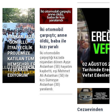
İki otomobil
çarpıştı; anne
BAŞKAN ALTAY:
öldü, baba ile
“GÖNÜLLÜ
kızı yaralı
İTFAİYECİLİK
PROJEMİZE
İki otomobilin
çarpıştığı kazada
KATILAN TÜM
nişandan dönen Ayşe
HEMŞEHRİLERİMİZE
02 AĞUSTOS 2
Aslanhan (50) hayatını
TEŞEKKÜR
Tarihinde Ereğl
kaybetti, eşi Mehmet
EDİYORUM”
Vefat Edenler
Ali Aslanhan (50) ile
kızı Sümeyye
Aslanhan (30)
yaralandı.
Cezaevinden