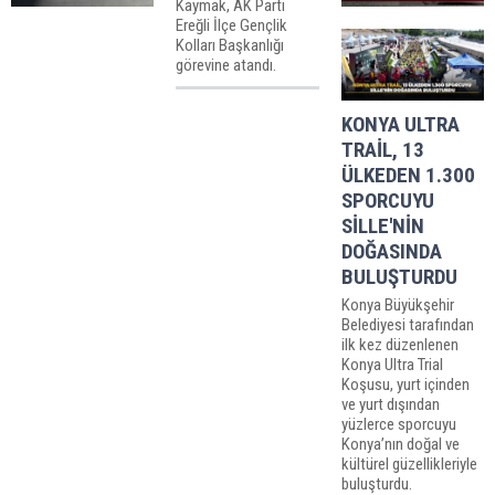
Kaymak, AK Parti
Ereğli İlçe Gençlik
Kolları Başkanlığı
görevine atandı.
KONYA ULTRA
TRAİL, 13
ÜLKEDEN 1.300
SPORCUYU
SİLLE'NİN
DOĞASINDA
BULUŞTURDU
Konya Büyükşehir
Belediyesi tarafından
ilk kez düzenlenen
Konya Ultra Trial
Koşusu, yurt içinden
ve yurt dışından
yüzlerce sporcuyu
Konya’nın doğal ve
kültürel güzellikleriyle
buluşturdu.