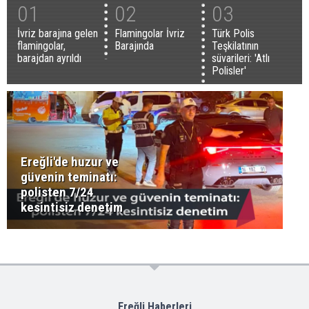
01
02
03
İvriz barajına gelen
Flamingolar İvriz
Türk Polis
flamingolar,
Barajında
Teşkilatının
barajdan ayrıldı
süvarileri: 'Atlı
Polisler'
Ereğli'de huzur ve
güvenin teminatı:
polisten 7/24
kesintisiz denetim
Ereğli Haberleri