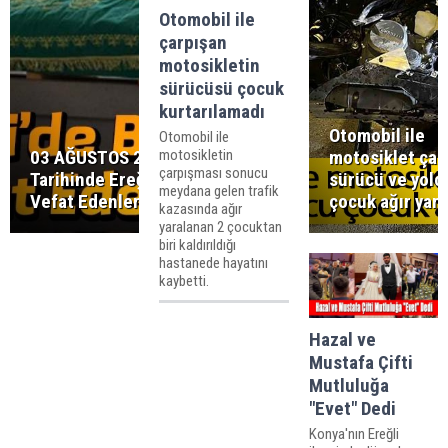
Otomobil ile
çarpışan
motosikletin
sürücüsü çocuk
kurtarılamadı
Otomobil ile
Otomobil ile
motosikletin
03 AĞUSTOS 2026
motosiklet çarp
çarpışması sonucu
Tarihinde Ereğli’de
sürücü ve yolc
meydana gelen trafik
Vefat Edenler
çocuk ağır yara
kazasında ağır
yaralanan 2 çocuktan
biri kaldırıldığı
hastanede hayatını
kaybetti.
Hazal ve
Mustafa Çifti
Mutluluğa
"Evet" Dedi
Konya'nın Ereğli