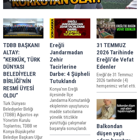
TDBB BAŞKANI
Ereğli
31 TEMMUZ
ALTAY:
Jandarmadan
2026 Tarihinde
“KERKÜK, TÜRK
Zehir
Ereğli’de Vefat
DÜNYASI
Tacirlerine
Edenler
BELEDİYELER
Darbe: 4 Şüpheli
Ereğli'de 31 Temmuz
BİRLİĞİ’NİN
Tutuklandı
2026 tarihinde (4)
hemşerimiz vefat etti.
RESMİ ÜYESİ
Konya'nın Ereğli
OLDU”
ilçesinde İlçe
Jandarma Komutanlığı
Türk Dünyası
ekiplerinin uyuşturucu
Belediyeler Birliği
madde satıcılarına
(TDBB) Ağustos ayı
yönelik titizlikle
Yönetim Kurulu
yürüttüğü çalışmalar
Balkondan
Toplantısı, TDBB ve
başarıyla sonuçlandı.
Konya Büyükşehir
düşen yaşlı
Belediye Başkanı Uğur