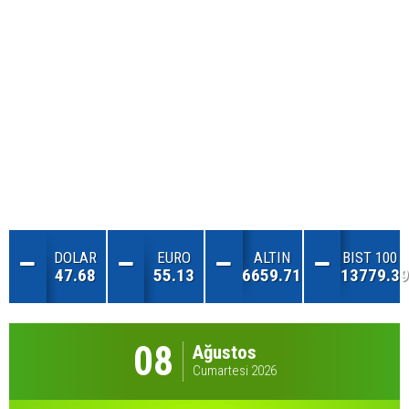
DOLAR
EURO
ALTIN
BIST 100
47.68
55.13
6659.71
13779.39
08
Ağustos
Cumartesi 2026