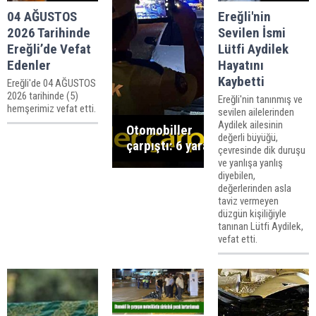
04 AĞUSTOS
Ereğli'nin
2026 Tarihinde
Sevilen İsmi
Ereğli’de Vefat
Lütfi Aydilek
Edenler
Hayatını
Kaybetti
Ereğli'de 04 AĞUSTOS
2026 tarihinde (5)
Ereğli'nin tanınmış ve
hemşerimiz vefat etti.
sevilen ailelerinden
Aydilek ailesinin
Otomobiller
değerli büyüğü,
çarpıştı: 6 yaralı
çevresinde dik duruşu
ve yanlışa yanlış
diyebilen,
değerlerinden asla
taviz vermeyen
düzgün kişiliğiyle
tanınan Lütfi Aydilek,
vefat etti.