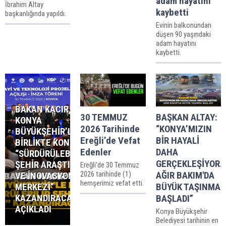
adam hayatını
İbrahim Altay
kaybetti
başkanlığında yapıldı.
Evinin balkonundan
düşen 90 yaşındaki
adam hayatını
kaybetti.
BAKAN KACIR,
30 TEMMUZ
BAŞKAN ALTAY:
KONYA
2026 Tarihinde
“KONYA’MIZIN
BÜYÜKŞEHİR’LE
Ereğli’de Vefat
BİR HAYALİ
BİRLİKTE KONYA’YA
Edenler
DAHA
“SÜRDÜRÜLEBİLİR
GERÇEKLEŞİYOR.
ŞEHİR ARAŞTIRMA
Ereğli'de 30 Temmuz
2026 tarihinde (1)
AĞIR BAKIM'DA
VE İNOVASYON
hemşerimiz vefat etti.
BÜYÜK TAŞINMA
MERKEZİ”
KAZANDIRACAKLARINI
BAŞLADI”
AÇIKLADI
Konya Büyükşehir
Belediyesi tarihinin en