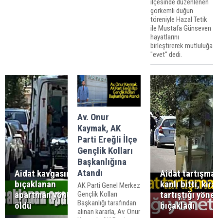
ilçesinde düzenlenen
görkemli düğün
töreniyle Hazal Tetik
ile Mustafa Günseven
hayatlarını
birleştirerek mutluluğa
"evet" dedi.
Av. Onur
Kaymak, AK
Parti Ereğli İlçe
Gençlik Kolları
Başkanlığına
Atandı
Aidat kavgasında
Aidat tartışmas
bıçaklanan
kanlı bitti, kira
AK Parti Genel Merkez
apartman yöneticisi
tartıştığı yönet
Gençlik Kolları
Başkanlığı tarafından
öldü
bıçakladı
alınan kararla, Av. Onur