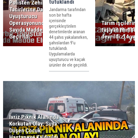
tutuklandı
Polisten Zehir
Tacirlerine Darbe:
Jandarma tarafından
son bir hafta
Uyuşturucu
içerisinde
Operasyonunda Çok
Tarım işçilerini
gerçekleştirilen
Sayıda Madde Ele
taşıyan minibü
denetimlerde aranan
Geçirildi
devrildi: 14 yar
44 şahıs yakalanırken,
şahıslardan 9’u
tutuklandı.
Uygulamalarda
uyuşturucu ve kaçak
ürünler de ele geçirildi.
İvriz Piknik Alanında
Korkutan Olay: Suya
Düşen Çocuk
Hastaneye Kaldırıldı