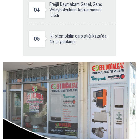
Ereğli Kaymakam Genel, Genç
04
Voleybolcuların Antrenmanını
İzledi
İki otomobilin çarpıştığı kaza’da:
05
4 kişi yaralandı