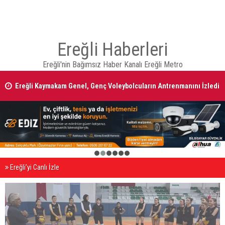
Ereğli Haberleri
Ereğli'nin Bağımsız Haber Kanalı Ereğli Metro
Ereğli Kaymakam Genel, Genç Voleybolcuların Antrenmanını İzledi
1
2
3
4
5
6
Ereğli’yi Canlı İzle