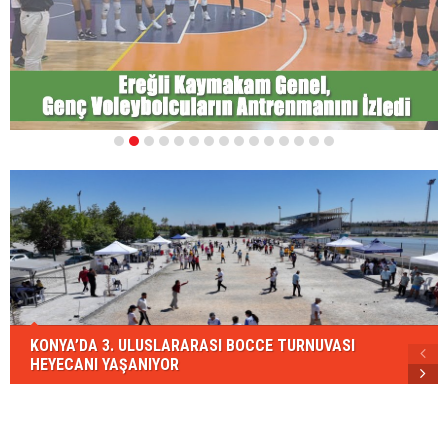
1
2
3
4
5
6
7
8
9
10
11
12
13
14
15
KONYA’DA 3. ULUSLARARASI BOCCE TURNUVASI
HEYECANI YAŞANIYOR