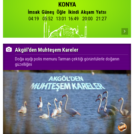
KONYA
İmsak
Güneş
Öğle
İkindi
Akşam
Yatsı
04:19
05:52
13:01
16:49
20:00
21:27
Akgöl'den Muhteşem Kareler
Doğa aşığı polis memuru Tarman çektiği görüntülerle doğanın
güzelliğini