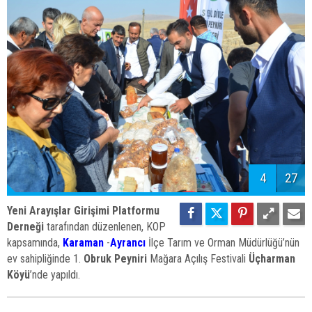
4
27
Yeni Arayışlar Girişimi Platformu
Derneği
tarafından düzenlenen, KOP
kapsamında,
Karaman
-
Ayrancı
İlçe Tarım ve Orman Müdürlüğü’nün
ev sahipliğinde 1.
Obruk Peyniri
Mağara Açılış Festivali
Üçharman
Köyü
’nde yapıldı.