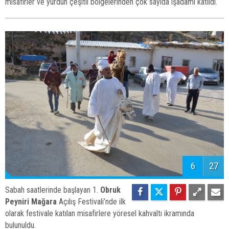
misafirler ve yurdun çeşitli bölgelerinden çok sayıda işadamı katıldı.
6
27
Sabah saatlerinde başlayan 1.
Obruk
Peyniri Mağara
Açılış Festivali’nde ilk
olarak festivale katılan misafirlere yöresel kahvaltı ikramında
bulunuldu.