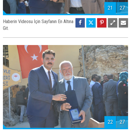
21
27
Haberin Videosu İçin Sayfanın En Altına
Git.
22
27