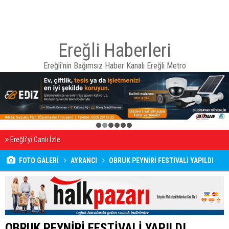
Ereğli Haberleri
Ereğli'nin Bağımsız Haber Kanalı Ereğli Metro
1
2
3
4
5
6
Ereğli’yi Canlı İzle
FOTO GALERİ
AYRANCI
OBRUK PEYNİRİ FESTİVALİ YAPILDI
OBRUK PEYNİRİ FESTİVALİ YAPILDI