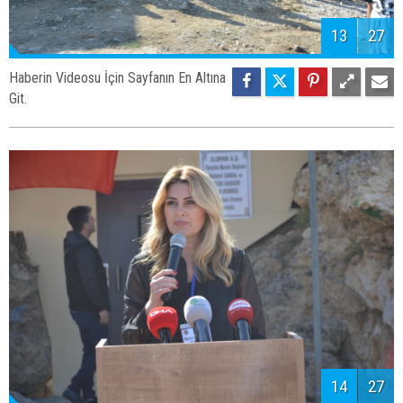
13
27
Haberin Videosu İçin Sayfanın En Altına
Git.
14
27