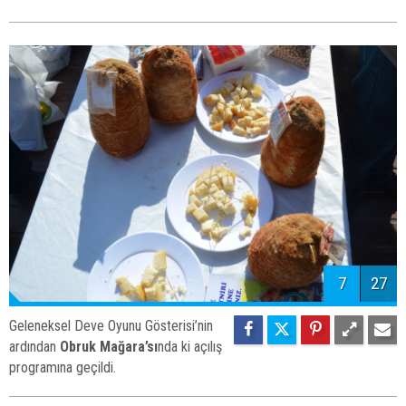
7
27
Geleneksel Deve Oyunu Gösterisi’nin
ardından
Obruk Mağara’sı
nda ki açılış
programına geçildi.