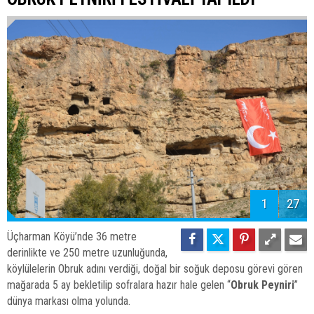
1
27
Üçharman Köyü’nde 36 metre
derinlikte ve 250 metre uzunluğunda,
köylülelerin Obruk adını verdiği, doğal bir soğuk deposu görevi gören
mağarada 5 ay bekletilip sofralara hazır hale gelen “
Obruk Peyniri
”
dünya markası olma yolunda.