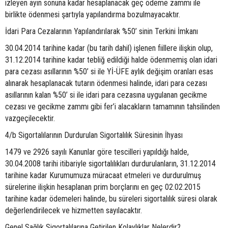
izleyen ayın sonuna kadar hesaplanacak geç ödeme zammı ile
birlikte ödenmesi şartıyla yapılandırma bozulmayacaktır.
İdari Para Cezalarının Yapılandırılarak %50’ sinin Terkini İmkanı
30.04.2014 tarihine kadar (bu tarih dahil) işlenen fiillere ilişkin olup,
31.12.2014 tarihine kadar tebliğ edildiği halde ödenmemiş olan idari
para cezası asıllarının %50’ si ile Yİ-ÜFE aylık değişim oranları esas
alınarak hesaplanacak tutarın ödenmesi halinde, idari para cezası
asıllarının kalan %50’ si ile idari para cezasına uygulanan gecikme
cezası ve gecikme zammı gibi fer’i alacakların tamamının tahsilinden
vazgeçilecektir.
4/b Sigortalılarının Durdurulan Sigortalılık Süresinin İhyası
1479 ve 2926 sayılı Kanunlar göre tescilleri yapıldığı halde,
30.04.2008 tarihi itibariyle sigortalılıkları durdurulanların, 31.12.2014
tarihine kadar Kurumumuza müracaat etmeleri ve durdurulmuş
sürelerine ilişkin hesaplanan prim borçlarını en geç 02.02.2015
tarihine kadar ödemeleri halinde, bu süreleri sigortalılık süresi olarak
değerlendirilecek ve hizmetten sayılacaktır.
Genel Sağlık Sigortalılarına Getirilen Kolaylıklar Nelerdir?