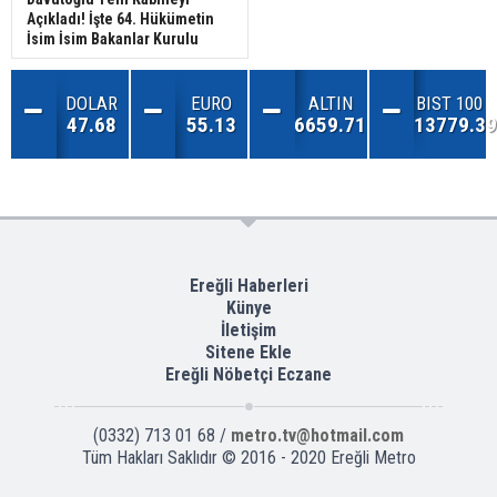
Açıkladı! İşte 64. Hükümetin
İsim İsim Bakanlar Kurulu
DOLAR
EURO
ALTIN
BIST 100
47.68
55.13
6659.71
13779.39
Ereğli Haberleri
Künye
İletişim
Sitene Ekle
Ereğli Nöbetçi Eczane
(0332) 713 01 68 /
metro.tv@hotmail.com
Tüm Hakları Saklıdır © 2016 - 2020 Ereğli Metro