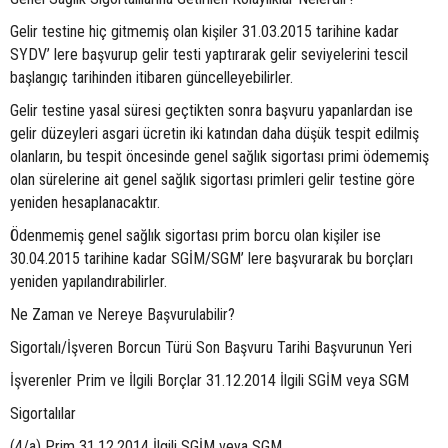
Gelir testine hiç gitmemiş olan kişiler 31.03.2015 tarihine kadar
SYDV’ lere başvurup gelir testi yaptırarak gelir seviyelerini tescil
başlangıç tarihinden itibaren güncelleyebilirler.
Gelir testine yasal süresi geçtikten sonra başvuru yapanlardan ise
gelir düzeyleri asgari ücretin iki katından daha düşük tespit edilmiş
olanların, bu tespit öncesinde genel sağlık sigortası primi ödememiş
olan sürelerine ait genel sağlık sigortası primleri gelir testine göre
yeniden hesaplanacaktır.
Ödenmemiş genel sağlık sigortası prim borcu olan kişiler ise
30.04.2015 tarihine kadar SGİM/SGM’ lere başvurarak bu borçları
yeniden yapılandırabilirler.
Ne Zaman ve Nereye Başvurulabilir?
Sigortalı/İşveren Borcun Türü Son Başvuru Tarihi Başvurunun Yeri
İşverenler Prim ve İlgili Borçlar 31.12.2014 İlgili SGİM veya SGM
Sigortalılar
(4/a) Prim 31.12.2014 İlgili SGİM veya SGM