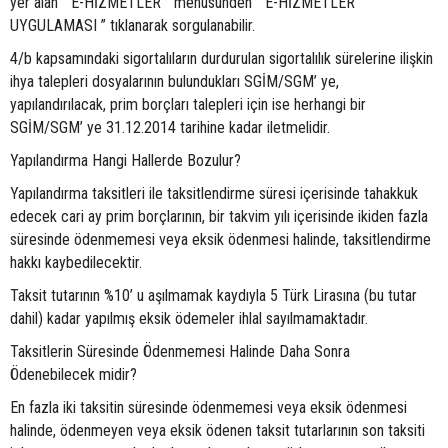
yer alan “ E-HİZMETLER ” menüsünden “ E-HİZMETLER
UYGULAMASI ” tıklanarak sorgulanabilir.
4/b kapsamındaki sigortalıların durdurulan sigortalılık sürelerine ilişkin
ihya talepleri dosyalarının bulundukları SGİM/SGM’ ye,
yapılandırılacak, prim borçları talepleri için ise herhangi bir
SGİM/SGM’ ye 31.12.2014 tarihine kadar iletmelidir.
Yapılandırma Hangi Hallerde Bozulur?
Yapılandırma taksitleri ile taksitlendirme süresi içerisinde tahakkuk
edecek cari ay prim borçlarının, bir takvim yılı içerisinde ikiden fazla
süresinde ödenmemesi veya eksik ödenmesi halinde, taksitlendirme
hakkı kaybedilecektir.
Taksit tutarının %10’ u aşılmamak kaydıyla 5 Türk Lirasına (bu tutar
dahil) kadar yapılmış eksik ödemeler ihlal sayılmamaktadır.
Taksitlerin Süresinde Ödenmemesi Halinde Daha Sonra
Ödenebilecek midir?
En fazla iki taksitin süresinde ödenmemesi veya eksik ödenmesi
halinde, ödenmeyen veya eksik ödenen taksit tutarlarının son taksiti