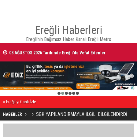
Ereğli Haberleri
Ereğli'nin Bağımsız Haber Kanalı Ereğli Metro
08 AĞUSTOS 2026 Tarihinde Ereğli’de Vefat Edenler
1
2
3
4
5
6
Ereğli’yi Canlı İzle
SGK YAPILANDIRMAYLA İLGİLİ BİLGİLENDİRDİ
HABERLER