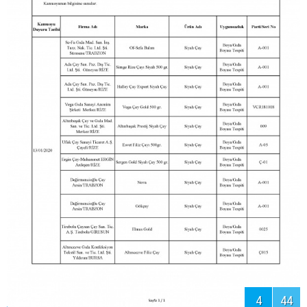
5
44
İşte hileli, taklit ürünler
ve firmaların listesi...