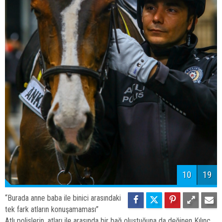
10
19
“Burada anne baba ile binici arasındaki
tek fark atların konuşamaması”
Atlı polislerin, atları ile arasında bir bağ oluştuğuna da değinen Kılınç,