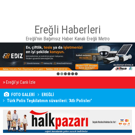
Ereğli Haberleri
Ereğli'nin Bağımsız Haber Kanalı Ereğli Metro
1
2
3
4
5
6
Ereğli’yi Canlı İzle
FOTO GALERİ
EREĞLİ
Türk Polis Teşkilatının süvarileri: 'Atlı Polisler'