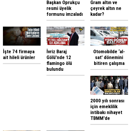
Başkan Oprukçu
Gram altın ve
resmi üyelik
çeyrek altın ne
formunu imzaladı
kadar?
İşte 74 firmaya
İvriz Baraj
Otomobilde ‘al-
ait hileli ürünler
Gölü'nde 12
sat' dönemini
flamingo ölü
bitiren çalışma
bulundu
2000 yılı sonrası
için emeklilik
intibakı nihayet
TBMM'de