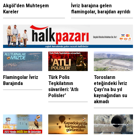
Akgöl'den Muhteşem
İvriz barajına gelen
Kareler
flamingolar, barajdan ayrıldı
Flamingolar İvriz
Türk Polis
Torosların
Barajında
Teşkilatının
eteğindeki İvriz
süvarileri: 'Atlı
Çayı'na bu yıl
Polisler'
kaynağından su
akmadı