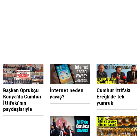
Başkan Oprukçu
İnternet neden
Cumhur İttifakı
Konya’da Cumhur
yavaş?
Ereğli’de tek
İttifakı’nın
yumruk
paydaşlarıyla