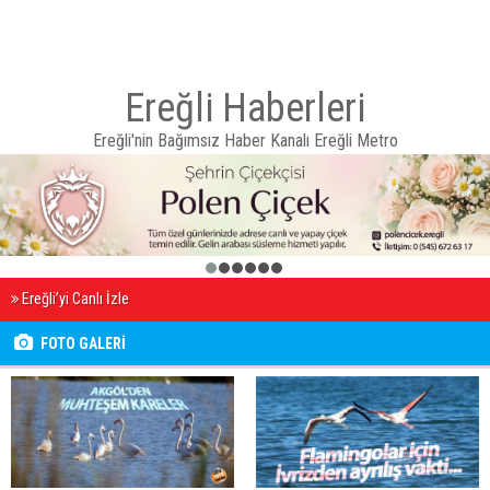
Ereğli Haberleri
Ereğli'nin Bağımsız Haber Kanalı Ereğli Metro
1
2
3
4
5
6
Ereğli’yi Canlı İzle
FOTO GALERİ