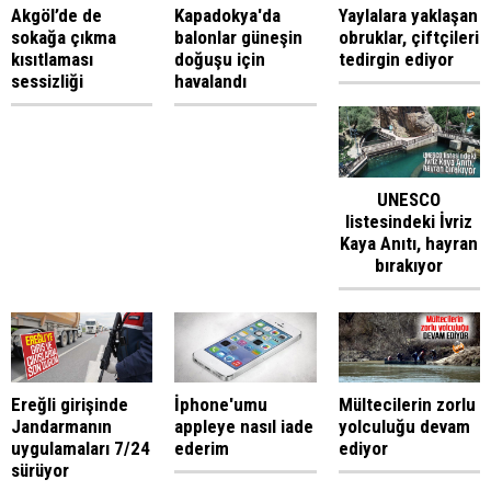
Akgöl’de de
Kapadokya'da
Yaylalara yaklaşan
sokağa çıkma
balonlar güneşin
obruklar, çiftçileri
kısıtlaması
doğuşu için
tedirgin ediyor
sessizliği
havalandı
UNESCO
listesindeki İvriz
Kaya Anıtı, hayran
bırakıyor
Ereğli girişinde
İphone'umu
Mültecilerin zorlu
Jandarmanın
appleye nasıl iade
yolculuğu devam
uygulamaları 7/24
ederim
ediyor
sürüyor