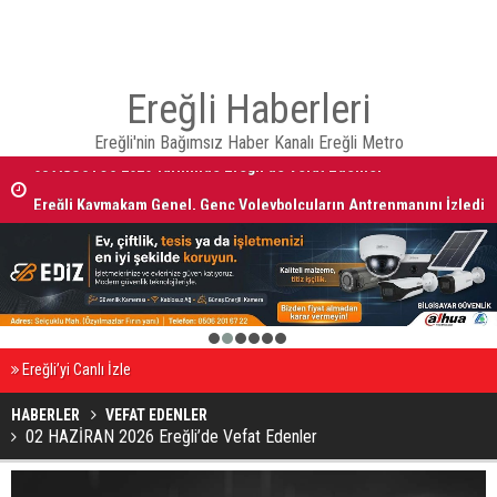
Ereğli Haberleri
Ereğli'nin Bağımsız Haber Kanalı Ereğli Metro
08 AĞUSTOS 2026 Tarihinde Ereğli’de Vefat Edenler
Ereğli Kaymakam Genel, Genç Voleybolcuların Antrenmanını İzledi
1
2
3
4
5
6
Ereğli’yi Canlı İzle
HABERLER
VEFAT EDENLER
02 HAZİRAN 2026 Ereğli’de Vefat Edenler