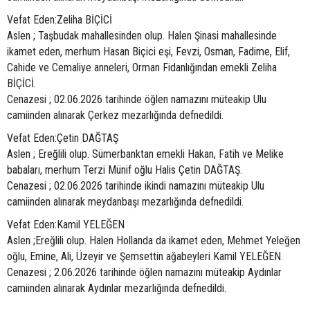
Vefat Eden:Zeliha BİÇİCİ
Aslen ; Taşbudak mahallesinden olup. Halen Şinasi mahallesinde
ikamet eden, merhum Hasan Biçici eşi, Fevzi, Osman, Fadime, Elif,
Cahide ve Cemaliye anneleri, Orman Fidanlığından emekli Zeliha
BİÇİCİ.
Cenazesi ; 02.06.2026 tarihinde öğlen namazını müteakip Ulu
camiinden alınarak Çerkez mezarlığında defnedildi.
Vefat Eden:Çetin DAĞTAŞ
Aslen ; Ereğlili olup. Sümerbanktan emekli Hakan, Fatih ve Melike
babaları, merhum Terzi Münif oğlu Halis Çetin DAĞTAŞ.
Cenazesi ; 02.06.2026 tarihinde ikindi namazını müteakip Ulu
camiinden alınarak meydanbaşı mezarlığında defnedildi.
Vefat Eden:Kamil YELEĞEN
Aslen ;Ereğlili olup. Halen Hollanda da ikamet eden, Mehmet Yeleğen
oğlu, Emine, Ali, Üzeyir ve Şemsettin ağabeyleri Kamil YELEĞEN.
Cenazesi ; 2.06.2026 tarihinde öğlen namazını müteakip Aydınlar
camiinden alınarak Aydınlar mezarlığında defnedildi.