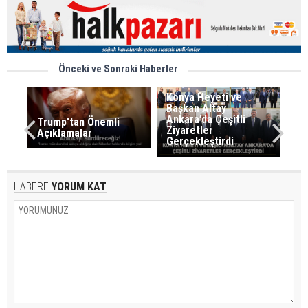
Önceki ve Sonraki Haberler
Konya Heyeti ve
Başkan Altay
Ankara’da Çeşitli
Trump'tan Önemli
Ziyaretler
Açıklamalar
Gerçekleştirdi
HABERE
YORUM KAT