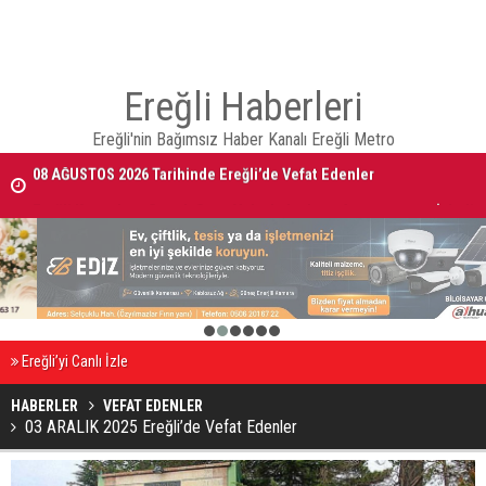
Ereğli Haberleri
Ereğli'nin Bağımsız Haber Kanalı Ereğli Metro
08 AĞUSTOS 2026 Tarihinde Ereğli’de Vefat Edenler
Ereğli Kaymakam Genel, Genç Voleybolcuların Antrenmanını İzledi
1
2
3
4
5
6
Ereğli’yi Canlı İzle
HABERLER
VEFAT EDENLER
03 ARALIK 2025 Ereğli’de Vefat Edenler