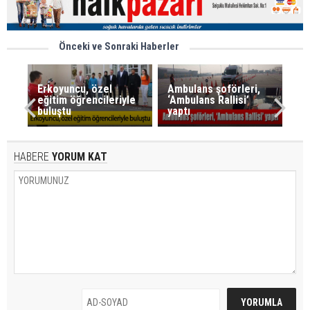
Önceki ve Sonraki Haberler
Erkoyuncu, özel
Ambulans şoförleri,
eğitim öğrencileriyle
‘Ambulans Rallisi’
buluştu
yaptı
HABERE
YORUM KAT