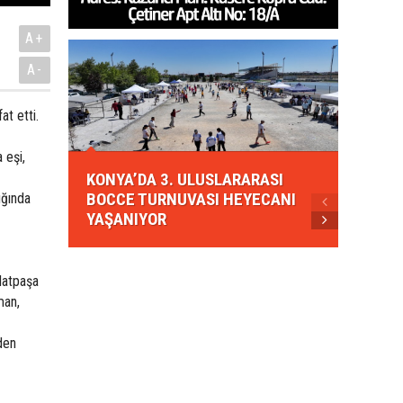
A+
A-
t etti.
 eşi,
KONYA
KONYA’DA 3. ULUSLARARASI
EZBER
BOCCE TURNUVASI HEYECANI
GELEN
ığında
YAŞANIYOR
AHUD
latpaşa
man,
den