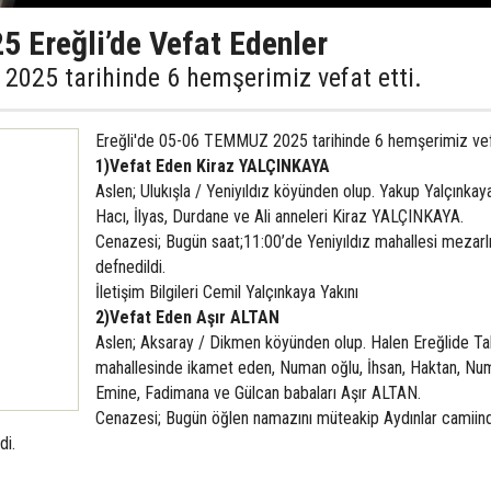
Ereğli’de Vefat Edenler
2025 tarihinde 6 hemşerimiz vefat etti.
Ereğli'de 05-06 TEMMUZ 2025 tarihinde 6 hemşerimiz vefa
1)Vefat Eden Kiraz YALÇINKAYA
Aslen; Ulukışla / Yeniyıldız köyünden olup. Yakup Yalçınkaya
Hacı, İlyas, Durdane ve Ali anneleri Kiraz YALÇINKAYA.
Cenazesi; Bugün saat;11:00’de Yeniyıldız mahallesi mezarl
defnedildi.
İletişim Bilgileri Cemil Yalçınkaya Yakını
2)Vefat Eden Aşır ALTAN
Aslen; Aksaray / Dikmen köyünden olup. Halen Ereğlide Ta
mahallesinde ikamet eden, Numan oğlu, İhsan, Haktan, Nu
Emine, Fadimana ve Gülcan babaları Aşır ALTAN.
Cenazesi; Bugün öğlen namazını müteakip Aydınlar camiin
di.