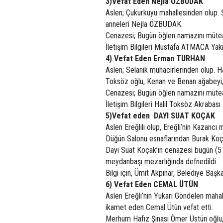
3)Vefat Eden Nejla ÖZBUDAK
Aslen; Çukurkuyu mahallesinden olup.
anneleri Nejla ÖZBUDAK.
Cenazesi; Bugün öğlen namazını mütea
İletişim Bilgileri Mustafa ATMACA Yakı
4) Vefat Eden Erman TURHAN
Aslen; Selanik muhacirlerinden olup.
Toksöz oğlu, Kenan ve Benan ağabeyi
Cenazesi; Bugün öğlen namazını müteak
İletişim Bilgileri Halil Toksöz Akrabası
5)Vefat eden DAYI SUAT KOÇAK
Aslen Ereğlili olup, Ereğli’nin Kazanc
Düğün Salonu esnaflarından Burak Koç
Dayı Suat Koçak’ın cenazesi bugün (
meydanbaşı mezarlığında defnedildi.
Bilgi için, Ümit Akpınar, Belediye Başk
6) Vefat Eden CEMAL ÜTÜN
Aslen Ereğli’nin Yukarı Göndelen mah
ikamet eden Cemal Ütün vefat etti.
Merhum Hafız Şinasi Ömer Üstün oğlu