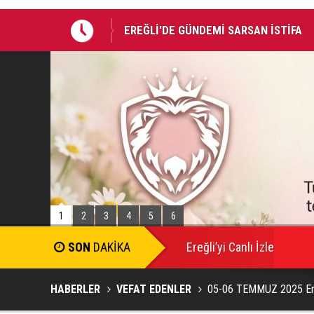
EREĞLİ'DE GÜNDEMİ SARSAN İSTİFA
Takla atan otomobildeki Bedirhan öldü, 
1
2
3
4
5
6
SON
DAKİKA
Ereğli’yi Canlı İzle
HABERLER
VEFAT EDENLER
05-06 TEMMUZ 2025 Ereğ