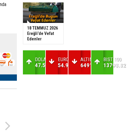
ında
18 TEMMUZ 2026
Ereğli’de Vefat
Edenler
DOLAR
EURO
ALTIN
BIST 100
47.59
54.93
6491.02
13798.82