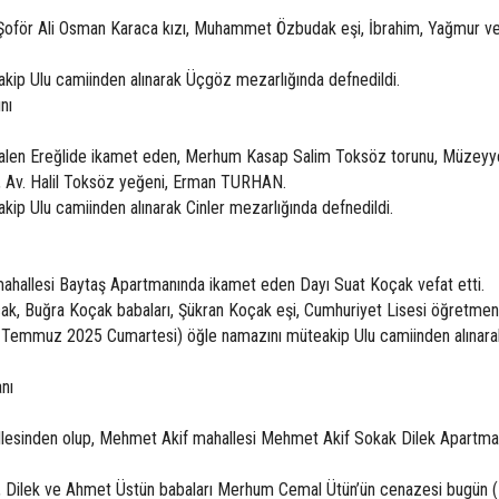
 Şoför Ali Osman Karaca kızı, Muhammet Özbudak eşi, İbrahim, Yağmur ve 
kip Ulu camiinden alınarak Üçgöz mezarlığında defnedildi.
nı
 Halen Ereğlide ikamet eden, Merhum Kasap Salim Toksöz torunu, Müzeyy
, Av. Halil Toksöz yeğeni, Erman TURHAN.
ip Ulu camiinden alınarak Cinler mezarlığında defnedildi.
ı mahallesi Baytaş Apartmanında ikamet eden Dayı Suat Koçak vefat etti.
ak, Buğra Koçak babaları, Şükran Koçak eşi, Cumhuriyet Lisesi öğretme
5 Temmuz 2025 Cumartesi) öğle namazını müteakip Ulu camiinden alınara
anı
allesinden olup, Mehmet Akif mahallesi Mehmet Akif Sokak Dilek Apartma
, Dilek ve Ahmet Üstün babaları Merhum Cemal Ütün’ün cenazesi bugün 