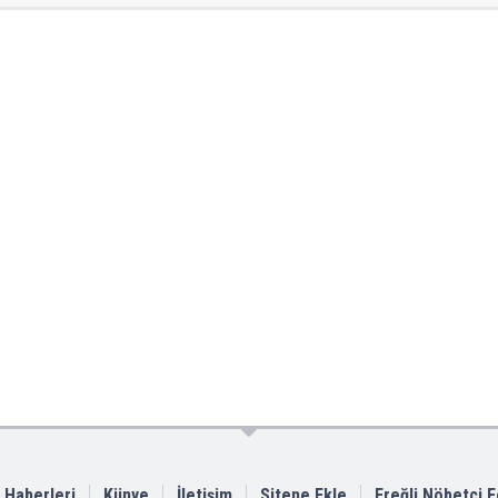
i Haberleri
Künye
İletişim
Sitene Ekle
Ereğli Nöbetçi 