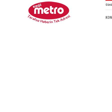
Günü
KON