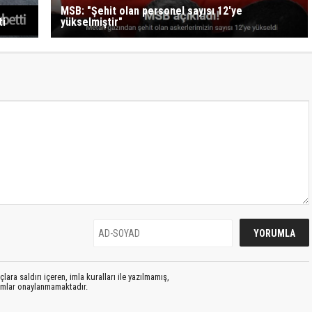
MSB: "Şehit olan personel sayısı 12'ye
ti
yükselmiştir"
lara saldırı içeren, imla kuralları ile yazılmamış,
rumlar onaylanmamaktadır.