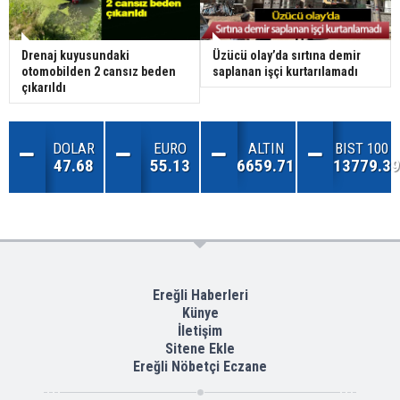
Drenaj kuyusundaki
Üzücü olay’da sırtına demir
otomobilden 2 cansız beden
saplanan işçi kurtarılamadı
çıkarıldı
DOLAR
EURO
ALTIN
BIST 100
47.68
55.13
6659.71
13779.39
Ereğli Haberleri
Künye
İletişim
Sitene Ekle
Ereğli Nöbetçi Eczane