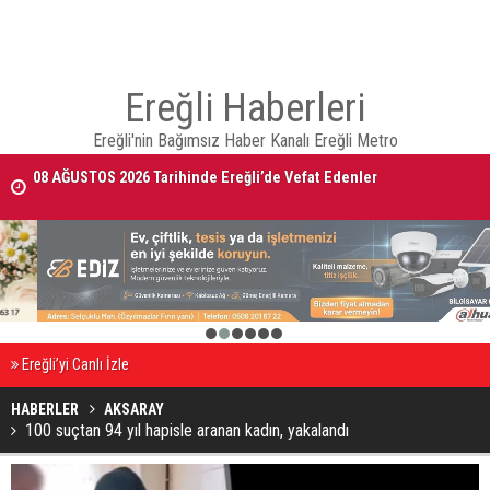
Ereğli Haberleri
Ereğli'nin Bağımsız Haber Kanalı Ereğli Metro
08 AĞUSTOS 2026 Tarihinde Ereğli’de Vefat Edenler
Ereğli Kaymakam Genel, Genç Voleybolcuların Antrenmanını İzledi
1
2
3
4
5
6
Ereğli’yi Canlı İzle
HABERLER
AKSARAY
100 suçtan 94 yıl hapisle aranan kadın, yakalandı