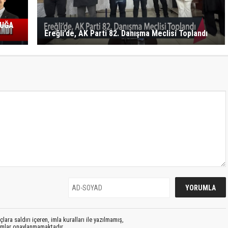
LUĞA
Ereğli’de, AK Parti 82. Danışma Meclisi Toplandı
lara saldırı içeren, imla kuralları ile yazılmamış,
rumlar onaylanmamaktadır.