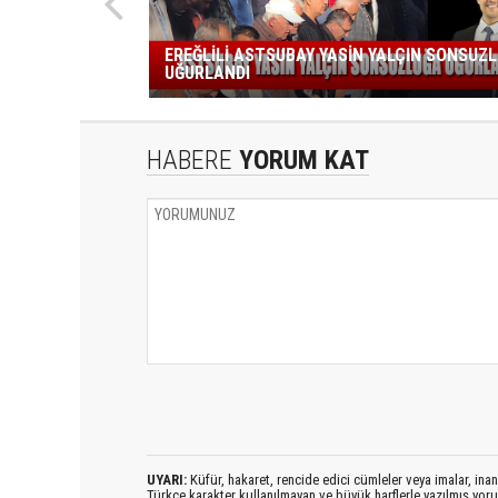
EREĞLİLİ ASTSUBAY YASİN YALÇIN SONSUZ
UĞURLANDI
HABERE
YORUM KAT
UYARI:
Küfür, hakaret, rencide edici cümleler veya imalar, inanç
Türkçe karakter kullanılmayan ve büyük harflerle yazılmış yo