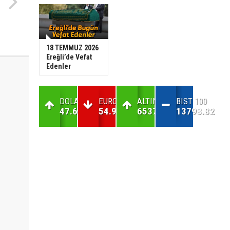
18 TEMMUZ 2026
Ereğli’de Vefat
Edenler
DOLAR
EURO
ALTIN
BIST 100
47.69
54.98
6537.92
13798.82