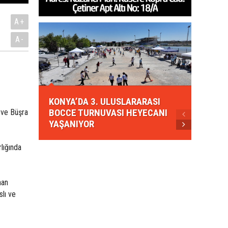
A+
A-
KONYA
KONYA’DA 3. ULUSLARARASI
EZBER
BOCCE TURNUVASI HEYECANI
GELEN
 ve Büşra
YAŞANIYOR
AHUD
lığında
nan
lı ve