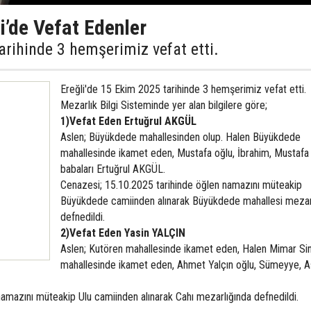
’de Vefat Edenler
arihinde 3 hemşerimiz vefat etti.
Ereğli'de 15 Ekim 2025 tarihinde 3 hemşerimiz vefat etti.
Mezarlık Bilgi Sisteminde yer alan bilgilere göre;
1)Vefat Eden Ertuğrul AKGÜL
Aslen; Büyükdede mahallesinden olup. Halen Büyükdede
mahallesinde ikamet eden, Mustafa oğlu, İbrahim, Mustafa
babaları Ertuğrul AKGÜL.
Cenazesi; 15.10.2025 tarihinde öğlen namazını müteakip
Büyükdede camiinden alınarak Büyükdede mahallesi mezar
defnedildi.
2)Vefat Eden Yasin YALÇIN
Aslen; Kutören mahallesinde ikamet eden, Halen Mimar Si
mahallesinde ikamet eden, Ahmet Yalçın oğlu, Sümeyye, As
namazını müteakip Ulu camiinden alınarak Cahı mezarlığında defnedildi.