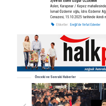
3)Vefat Eden Özgür ÖZDEMİR
Aslen; Karapınar / Kepez mahallesinde
İsmail Özdemir oğlu, İdris Özdemir 
Cenazesi; 15.10.2025 tarihinde ikindi 
Etiketler :
Ereğli’de Vefat Edenler
Önceki ve Sonraki Haberler