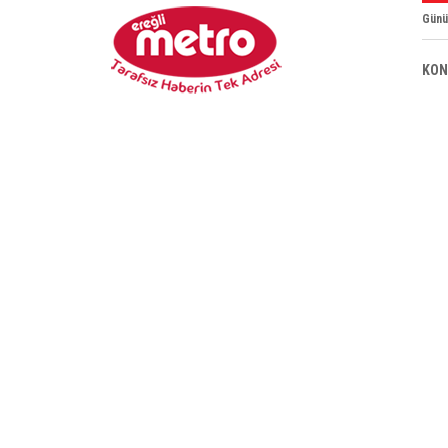
Günü
KON