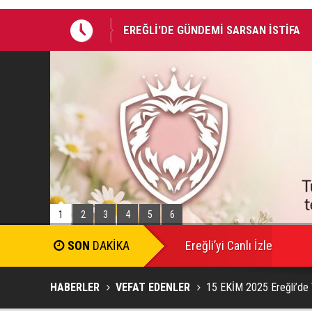
EREĞLİ'DE GÜNDEMİ SARSAN İSTİFA
Takla atan otomobildeki Bedirhan öldü, 
1
2
3
4
5
6
SON
DAKİKA
Ereğli’yi Canlı İzle
HABERLER
VEFAT EDENLER
15 EKİM 2025 Ereğli’de 