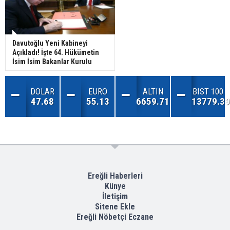
Davutoğlu Yeni Kabineyi
Açıkladı! İşte 64. Hükümetin
İsim İsim Bakanlar Kurulu
DOLAR
EURO
ALTIN
BIST 100
47.68
55.13
6659.71
13779.39
Ereğli Haberleri
Künye
İletişim
Sitene Ekle
Ereğli Nöbetçi Eczane