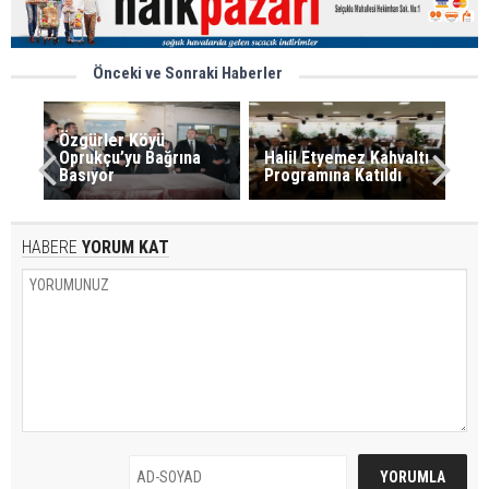
Önceki ve Sonraki Haberler
Özgürler Köyü
Oprukçu’yu Bağrına
Halil Etyemez Kahvaltı
Basıyor
Programına Katıldı
HABERE
YORUM KAT