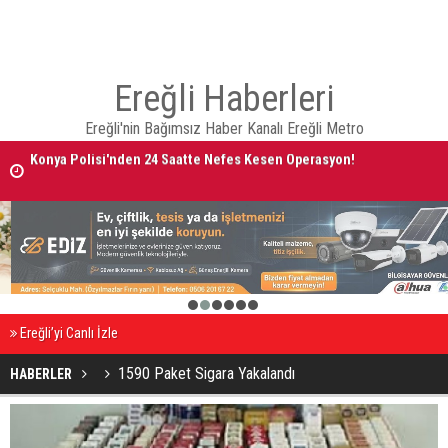
Ereğli Haberleri
Ereğli'nin Bağımsız Haber Kanalı Ereğli Metro
Konya Polisi'nden 24 Saatte Nefes Kesen Operasyon!
AVRUPA BİSİKLET BAŞKENTİ KONYA'DA BİSİKLET FESTİVALİ HEYECA
BAŞLADI
1
2
3
4
5
6
Ereğli’yi Canlı İzle
1590 Paket Sigara Yakalandı
HABERLER