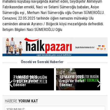
mahallesi kuyubaşı kavşağında ikamet eden, Seydişehir Aliminyum
Fabrikasından emekli, Naci ve Selami Sümeroğlu babaları, Asiye
Sümeroğlu eşi , Merhum Nuri Sümeroğlu oğlu Osman SÜMEROĞLU.
Cenazesi; 22.05.2025 tarihinde öğlen namazını müteakip Ulu
camiinden alınarak Ayrancı / Böğecik köyü mezarlığında defnedildi.
İletişim Bilgileri Naci SÜMEROĞLU Oğlu
Önceki ve Sonraki Haberler
21 MAYIS 2025
22 MAYIS 2025
Ereğli’de Vefat
Ereğli’de Vefat
Edenler
Edenler
HABERE
YORUM KAT