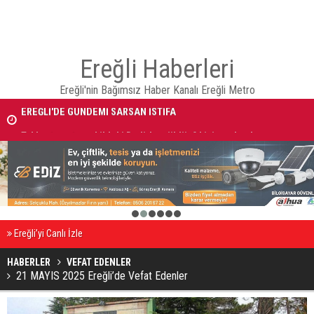
Ereğli Haberleri
Ereğli'nin Bağımsız Haber Kanalı Ereğli Metro
EREĞLİ'DE GÜNDEMİ SARSAN İSTİFA
Takla atan otomobildeki Bedirhan öldü, 3 kişi yaralandı
1
2
3
4
5
6
Ereğli’yi Canlı İzle
HABERLER
VEFAT EDENLER
21 MAYIS 2025 Ereğli’de Vefat Edenler