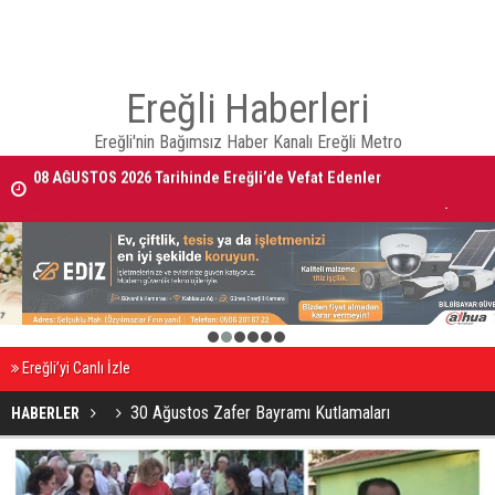
Ereğli Haberleri
Ereğli'nin Bağımsız Haber Kanalı Ereğli Metro
08 AĞUSTOS 2026 Tarihinde Ereğli’de Vefat Edenler
Ereğli Kaymakam Genel, Genç Voleybolcuların Antrenmanını İzledi
1
2
3
4
5
6
Ereğli’yi Canlı İzle
30 Ağustos Zafer Bayramı Kutlamaları
HABERLER