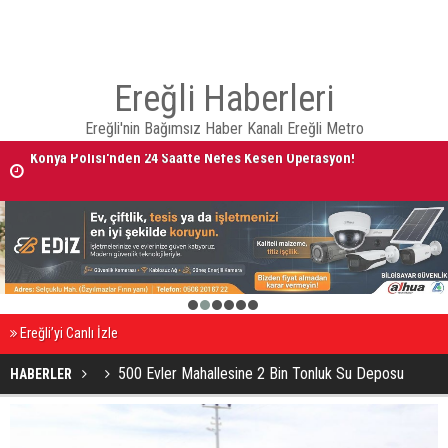
Ereğli Haberleri
Ereğli'nin Bağımsız Haber Kanalı Ereğli Metro
Konya Polisi'nden 24 Saatte Nefes Kesen Operasyon!
AVRUPA BİSİKLET BAŞKENTİ KONYA'DA BİSİKLET FESTİVALİ HEYECA
BAŞLADI
1
2
3
4
5
6
Ereğli’yi Canlı İzle
500 Evler Mahallesine 2 Bin Tonluk Su Deposu
HABERLER