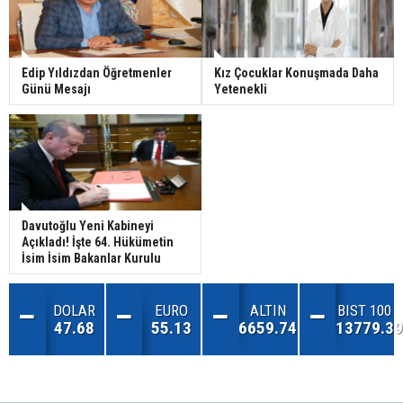
Edip Yıldızdan Öğretmenler
Kız Çocuklar Konuşmada Daha
Günü Mesajı
Yetenekli
Davutoğlu Yeni Kabineyi
Açıkladı! İşte 64. Hükümetin
İsim İsim Bakanlar Kurulu
DOLAR
EURO
ALTIN
BIST 100
47.68
55.13
6659.74
13779.39