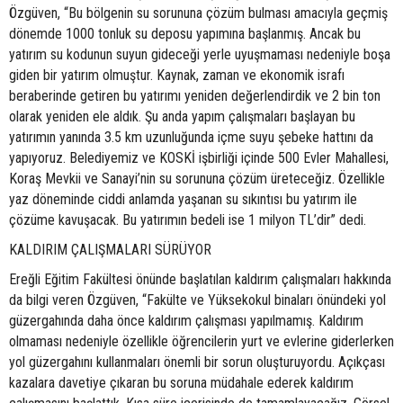
Özgüven, “Bu bölgenin su sorununa çözüm bulması amacıyla geçmiş
dönemde 1000 tonluk su deposu yapımına başlanmış. Ancak bu
yatırım su kodunun suyun gideceği yerle uyuşmaması nedeniyle boşa
giden bir yatırım olmuştur. Kaynak, zaman ve ekonomik israfı
beraberinde getiren bu yatırımı yeniden değerlendirdik ve 2 bin ton
olarak yeniden ele aldık. Şu anda yapım çalışmaları başlayan bu
yatırımın yanında 3.5 km uzunluğunda içme suyu şebeke hattını da
yapıyoruz. Belediyemiz ve KOSKİ işbirliği içinde 500 Evler Mahallesi,
Koraş Mevkii ve Sanayi’nin su sorununa çözüm üreteceğiz. Özellikle
yaz döneminde ciddi anlamda yaşanan su sıkıntısı bu yatırım ile
çözüme kavuşacak. Bu yatırımın bedeli ise 1 milyon TL’dir” dedi.
KALDIRIM ÇALIŞMALARI SÜRÜYOR
Ereğli Eğitim Fakültesi önünde başlatılan kaldırım çalışmaları hakkında
da bilgi veren Özgüven, “Fakülte ve Yüksekokul binaları önündeki yol
güzergahında daha önce kaldırım çalışması yapılmamış. Kaldırım
olmaması nedeniyle özellikle öğrencilerin yurt ve evlerine giderlerken
yol güzergahını kullanmaları önemli bir sorun oluşturuyordu. Açıkçası
kazalara davetiye çıkaran bu soruna müdahale ederek kaldırım