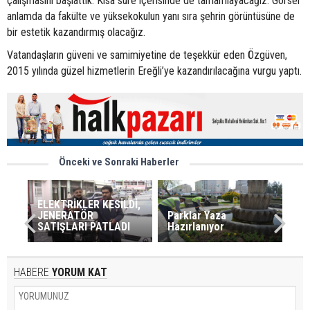
çalışmasını başlattık. Kısa süre içerisinde de tamamlayacağız. Görsel
anlamda da fakülte ve yüksekokulun yanı sıra şehrin görüntüsüne de
bir estetik kazandırmış olacağız.
Vatandaşların güveni ve samimiyetine de teşekkür eden Özgüven,
2015 yılında güzel hizmetlerin Ereğli’ye kazandırılacağına vurgu yaptı.
Önceki ve Sonraki Haberler
ELEKTRİKLER KESİLDİ,
JENERATÖR
Parklar Yaza
SATIŞLARI PATLADI
Hazırlanıyor
HABERE
YORUM KAT