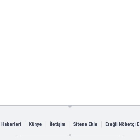
i Haberleri
Künye
İletişim
Sitene Ekle
Ereğli Nöbetçi 