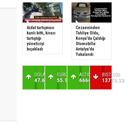
Aidat tartışması
Cezaevinden
kanlı bitti, kiracı
Tahliye Oldu,
tartıştığı
Konya'da Çaldığı
yöneticiyi
Otomobille
bıçakladı
Antalya'da
Yakalandı
DOLAR
EURO
ALTIN
BIST 100
47.69
55.17
6664.27
13779.39