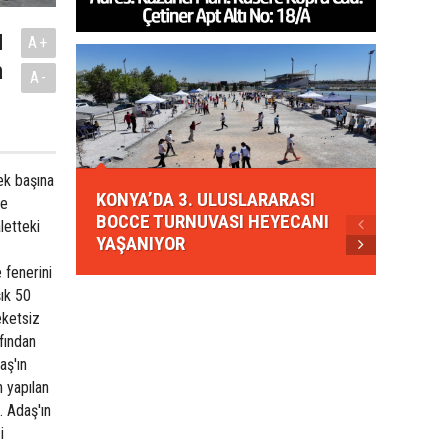
u
A+
m
A-
KONYA
ek başına
KONYA’DA 3. ULUSLARARASI
EZBER
re
BOCCE TURNUVASI HEYECANI
GELEN
letteki
YAŞANIYOR
AHUD
 fenerini
şık 50
eketsiz
afından
aş'ın
n yapılan
. Adaş'ın
i