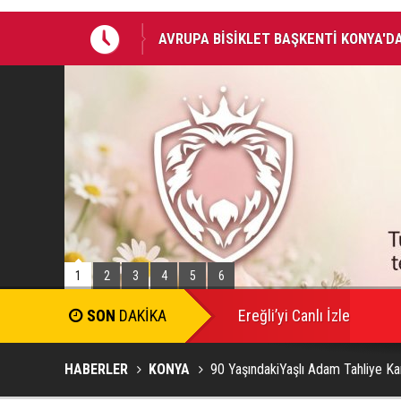
AVRUPA BİSİKLET BAŞKENTİ KONYA'DA
BAŞKAN ALTAY: “GENÇ KOMEK VE BİLG
BİRLİKTE GEÇİRİYOR”
1
2
3
4
5
6
SON
DAKİKA
Ereğli’yi Canlı İzle
HABERLER
KONYA
90 YaşındakiYaşlı Adam Tahliye K