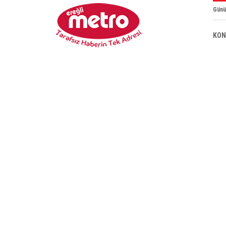
Günü
KON