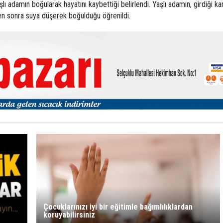
lı adamın boğularak hayatını kaybettiği belirlendi. Yaşlı adamın, girdiği ka
en sonra suya düşerek boğulduğu öğrenildi.
Çocuklarınızı iyi bir eğitimle bağımlılıklardan
koruyabilirsiniz