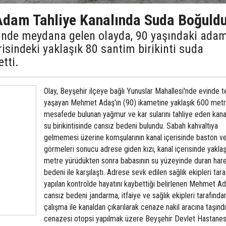
Adam Tahliye Kanalında Suda Boğuld
sinde meydana gelen olayda, 90 yaşındaki ada
erisindeki yaklaşık 80 santim birikinti suda
tti.
Olay, Beyşehir ilçeye bağlı Yunuslar Mahallesi'nde evinde t
yaşayan Mehmet Adaş'ın (90) ikametine yaklaşık 600 met
mesafede bulunan yağmur ve kar sularını tahliye eden kana
su birikintisinde cansız bedeni bulundu. Sabah kahvaltıya
gelmemesi üzerine komşularının kanal içerisinde baston ve
görmeleri sonucu adrese giden kızı, kanal içerisinde yakla
metre yürüdükten sonra babasının su yüzeyinde duran har
bedeni ile karşılaştı. Adrese sevk edilen sağlık ekipleri tar
yapılan kontrolde hayatını kaybettiği belirlenen Mehmet Ad
cansız bedeni jandarma, itfaiye ve sağlık ekipleri tarafında
çalışma ile kanaldan çıkarılarak cenaze nakil aracına taşındı
cenazesi otopsi yapılmak üzere Beyşehir Devlet Hastanes