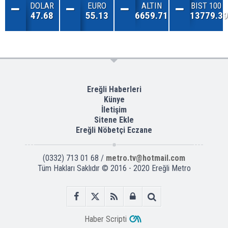
DOLAR
EURO
ALTIN
BIST 100
47.68
55.13
6659.71
13779.39
Ereğli Haberleri
Künye
İletişim
Sitene Ekle
Ereğli Nöbetçi Eczane
(0332) 713 01 68 /
metro.tv@hotmail.com
Tüm Hakları Saklıdır © 2016 - 2020 Ereğli Metro
Haber Scripti