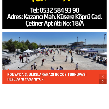
KONYA’DA 3. ULUSLARARASI BOCCE TURNUVASI
HEYECANI YAŞANIYOR