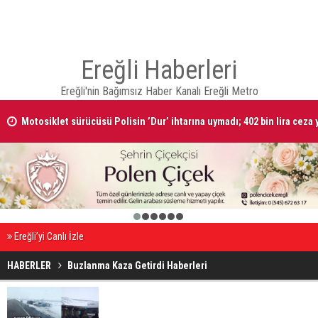
Ereğli Haberleri
Ereğli'nin Bağımsız Haber Kanalı Ereğli Metro
Motosiklet sürücüsü Polisin ’Dur’ ihtarına uymadı; 402 bin lira ceza 
1
2
3
4
5
6
Ereğli’yi Canlı İzle
HABERLER
Buzlanma Kaza Getirdi Haberleri