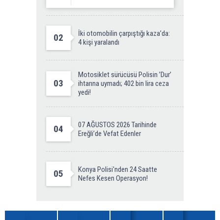
İki otomobilin çarpıştığı kaza’da:
02
4 kişi yaralandı
Motosiklet sürücüsü Polisin ’Dur’
03
ihtarına uymadı; 402 bin lira ceza
yedi!
07 AĞUSTOS 2026 Tarihinde
04
Ereğli’de Vefat Edenler
Konya Polisi'nden 24 Saatte
05
Nefes Kesen Operasyon!