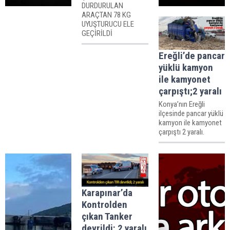
DURDURULAN
ARAÇTAN 78 KG
UYUŞTURUCU ELE
GEÇİRİLDİ
Ereğli’de pancar
yüklü kamyon
ile kamyonet
çarpıştı;2 yaralı
Konya’nın Ereğli
ilçesinde pancar yüklü
kamyon ile kamyonet
çarpıştı 2 yaralı.
Karapınar’da
Kontrolden
çıkan Tanker
devrildi: 2 yaralı