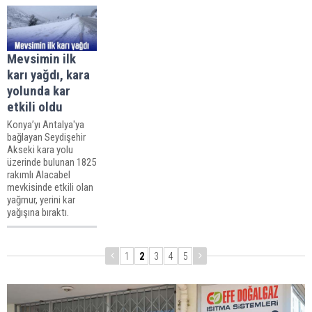
Mevsimin ilk
karı yağdı, kara
yolunda kar
etkili oldu
Konya’yı Antalya'ya
bağlayan Seydişehir
Akseki kara yolu
üzerinde bulunan 1825
rakımlı Alacabel
mevkisinde etkili olan
yağmur, yerini kar
yağışına bıraktı.
1
2
3
4
5