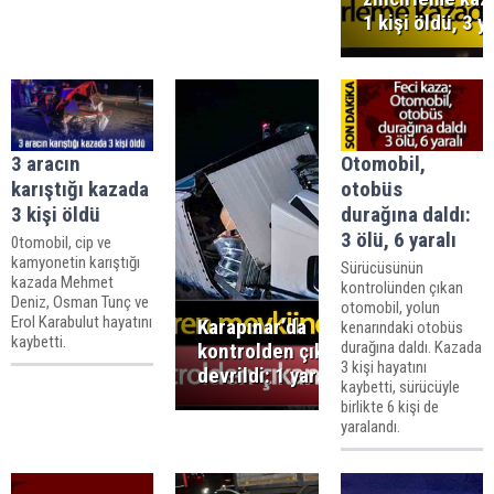
1 kişi öldü, 3 ya
3 aracın
Otomobil,
karıştığı kazada
otobüs
3 kişi öldü
durağına daldı:
3 ölü, 6 yaralı
0tomobil, cip ve
kamyonetin karıştığı
Sürücüsünün
kazada Mehmet
kontrolünden çıkan
Deniz, Osman Tunç ve
otomobil, yolun
Erol Karabulut hayatını
Karapınar’da
kenarındaki otobüs
kaybetti.
durağına daldı. Kazada
kontrolden çıkan tır
3 kişi hayatını
devrildi: 1 yaralı
kaybetti, sürücüyle
birlikte 6 kişi de
yaralandı.