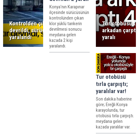
Konya'nın Karapınar
ilçesinde sürücüsünün
kontrolünden çıkan
Kontrolden çıkan tır
Tur otobüsü tı
klor yüklü tankerin
devrilmesi sonucu
devrildi, sürücüsü
arkadan çarptı;
meydana gelen
yaralandı
yaralı
kazada 2 kişi
yaralandı.
Tur otobüsü
tırla çarpıştı;
yaralılar var!
Son dakika haberine
göre; Ereğli Konya
karayolunda, tur
otobüsü tırla çarpıştı.
meydana gelen
kazada yaralılar var.