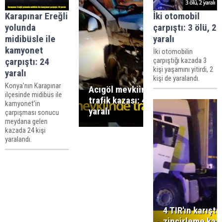
Karapınar Ereğli
İki otomobil
yolunda
çarpıştı: 3 ölü, 2
midibüsle ile
yaralı
kamyonet
İki otomobilin
çarpıştı: 24
çarpıştığı kazada 3
kişi yaşamını yitirdi, 2
yaralı
kişi de yaralandı.
Konya'nın Karapınar
Acıgöl mevkiinde
ilçesinde midibüs ile
trafik kazası: 4
kamyonet’in
yaralı
çarpışması sonucu
meydana gelen
kazada 24 kişi
yaralandı.
4 TIR'ın karıştı
zincirleme kaz