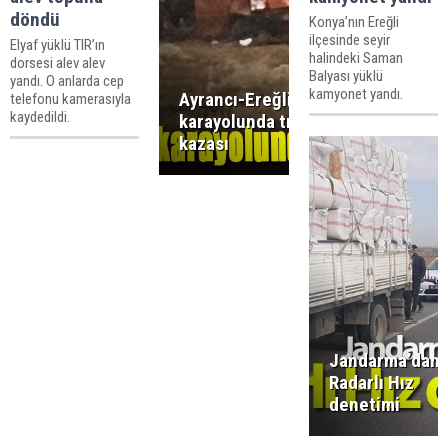
döndü
Konya’nın Ereğli
ilçesinde seyir
Elyaf yüklü TIR’ın
halindeki Saman
dorsesi alev alev
Balyası yüklü
yandı. O anlarda cep
kamyonet yandı.
Ayrancı-Ereğli
telefonu kamerasıyla
kaydedildi.
karayolunda trafik
kazası
Jandarma’dan
Radarlı Hız
denetimi