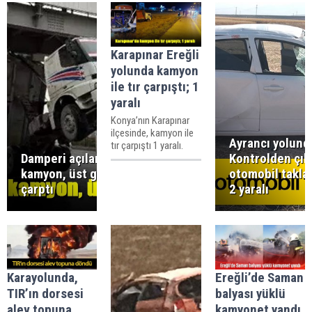
Karapınar Ereğli
yolunda kamyon
ile tır çarpıştı; 1
yaralı
Konya’nın Karapınar
ilçesinde, kamyon ile
Ayrancı yolund
tır çarpıştı 1 yaralı.
Damperi açılan
Kontrolden çık
kamyon, üst geçide
otomobil takla 
çarptı
2 yaralı
Karayolunda,
Ereğli’de Saman
TIR’ın dorsesi
balyası yüklü
alev topuna
kamyonet yandı