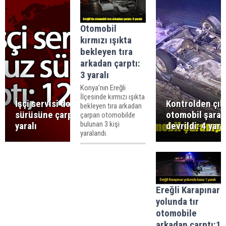
Otomobil
kırmızı ışıkta
bekleyen tıra
arkadan çarptı:
3 yaralı
Konya’nın Ereğli
İlçesinde kırmızı ışıkta
İşçi servisi domuz
Kontrolden çık
bekleyen tıra arkadan
sürüsüne çarptı; 12
otomobil şara
çarpan otomobilde
bulunan 3 kişi
yaralı
devrildi: 4 yara
yaralandı.
Ereğli Karapınar
yolunda tır
otomobile
arkadan çarptı:1