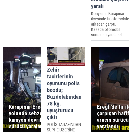
yaralı
Konya’nın Karapınar
ilçesinde tır otomobile
arkadan çarptı.
Kazada otomobil
sürücüsü yaralandı.
Zehir
tacirlerinin
oyununu polis
bozdu;
Buzdolabından
78 kg.
Karapınar Ereğli
Ereğli'de tır ile
uyuşturucu
yolunda sebze yüklü
çarpışan hafif t
çıktı
kamyon devrildi,
aracın sürücüs
POLİS TARAFINDAN
sürücü yaralandı
yaralandı
ŞÜPHE ÜZERİNE