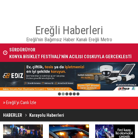
Ereğli Haberleri
Ereğli'nin Bağımsız Haber Kanalı Ereğli Metro
KONYA BİSİKLET FESTİVALİ’NİN AÇILIŞI COŞKUYLA GERÇEKLEŞTİ
1
2
3
4
5
6
Ereğli’yi Canlı İzle
HABERLER
Karayolu Haberleri