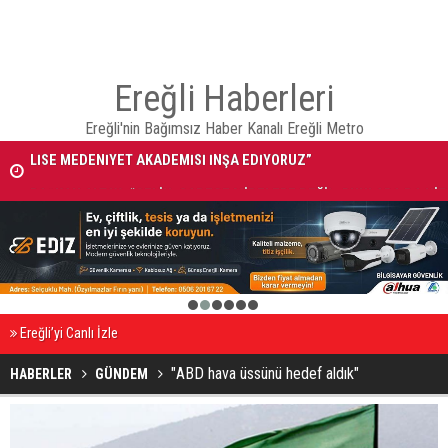
Ereğli Haberleri
Ereğli'nin Bağımsız Haber Kanalı Ereğli Metro
ÇİN
BAŞKAN ALTAY: “GELİN, SADECE MİDELERE DEĞİL, RUHLARA DA Hİ
EDEN KONYA’DA, LEZZETİN BAŞKENTİNDE BULUŞALIM”
1
2
3
4
5
6
Ereğli’yi Canlı İzle
"ABD hava üssünü hedef aldık"
HABERLER
GÜNDEM