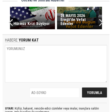
Önceki ve Sonraki Haberler
28 MAYIS 2026
Ereğli’de Vefat
Hürmüz Krizi Büyüyor
Edenler
HABERE
YORUM KAT
UYARI:
Küfür, hakaret, rencide edici cümleler veya imalar, inançlara saldırı
içeren, imla kuralları ile yazılmamış,