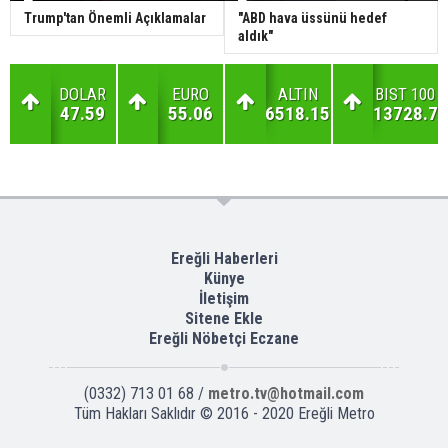
Trump'tan Önemli Açıklamalar
"ABD hava üssünü hedef
aldık"
DOLAR
EURO
ALTIN
BIST 100
47.59
55.06
6518.15
13728.7
Ereğli Haberleri
Künye
İletişim
Sitene Ekle
Ereğli Nöbetçi Eczane
(0332) 713 01 68 /
metro.tv@hotmail.com
Tüm Hakları Saklıdır © 2016 - 2020 Ereğli Metro