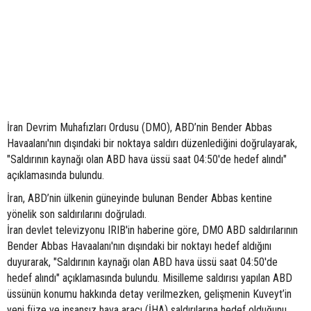
İran Devrim Muhafızları Ordusu (DMO), ABD’nin Bender Abbas
Havaalanı'nın dışındaki bir noktaya saldırı düzenlediğini doğrulayarak,
"Saldırının kaynağı olan ABD hava üssü saat 04:50'de hedef alındı"
açıklamasında bulundu.
İran, ABD’nin ülkenin güneyinde bulunan Bender Abbas kentine
yönelik son saldırılarını doğruladı.
İran devlet televizyonu IRIB'in haberine göre, DMO ABD saldırılarının
Bender Abbas Havaalanı'nın dışındaki bir noktayı hedef aldığını
duyurarak, "Saldırının kaynağı olan ABD hava üssü saat 04:50'de
hedef alındı" açıklamasında bulundu. Misilleme saldırısı yapılan ABD
üssünün konumu hakkında detay verilmezken, gelişmenin Kuveyt’in
yeni füze ve insansız hava aracı (İHA) saldırılarına hedef olduğunu