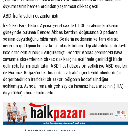
duyurmasının hemen ardından yaşanması dikkat çekti.
ABD, İran’a saldırı düzenlemişti
İran’daki Fars Haber Ajansı, yerel saatle 01:30 sıralarında ülkenin
güneyinde bulunan Bender Abbas kentinin doğusunda 3 patlama
sesinin duyulduğunu bildirmişti. Seslerin nedeninin ve tam olarak
nereden geldiğinin henüz kesin olarak bilinmediği aktarılırken, detaylı
incelemelerin sürdüğü vurgulamıştı. Bender Abbas şehrindeki hava
savunma sistemlerinin birkaç dakikalığına aktif hale getirildiği ifade
edilmişti. İsmini gizli tutan ABD’li üst düzey bir yetkili ise ABD güçleri
ile Hürmüz Boğazı'ndaki ticari deniz trafiği için tehdit oluşturduğu
değerlendirilen İran’daki bir askeri bölgenin hedef alındığını
açıklamıştı. Ayrıca, İran’a ait çok sayıda insansız hava aracının (İHA)
düşürüldüğü öne sürülmüştü.