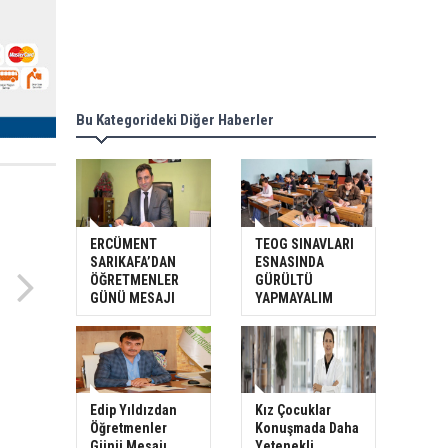
Bu Kategorideki Diğer Haberler
ERCÜMENT
TEOG SINAVLARI
SARIKAFA’DAN
ESNASINDA
ÖĞRETMENLER
GÜRÜLTÜ
GÜNÜ MESAJI
YAPMAYALIM
Edip Yıldızdan
Kız Çocuklar
Öğretmenler
Konuşmada Daha
Günü Mesajı
Yetenekli