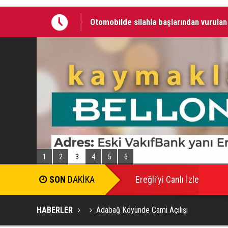
Otomobilde silahla başlarından vurulan 
06 AĞUSTOS 2026 Tarihinde Ereğli’de 
1
2
3
4
5
6
SON
DAKİKA
Ereğli’yi Canlı İzle
HABERLER
Adabağ Köyünde Cami Açılışı