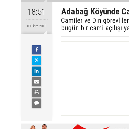
Adabağ Köyünde Ca
18:51
Camiler ve Din görevlil
bugün bir cami açılışı ya
03 Ekim 2013