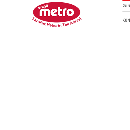
Günü
KON