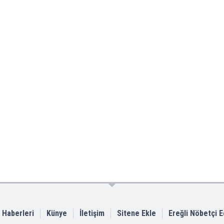
i Haberleri
Künye
İletişim
Sitene Ekle
Ereğli Nöbetçi 