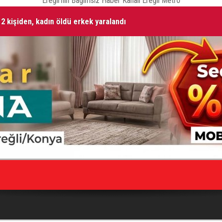
Ereğli'nin Bağımsız Haber Kanalı Ereğli Metro
2 kişiden, kadın öldü erkek yaralandı
NE
Vefat Edenler
HA