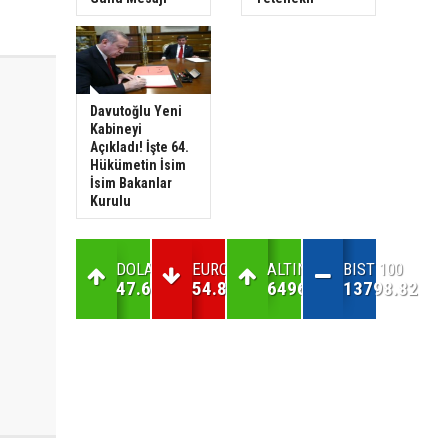
Davutoğlu Yeni
Kabineyi
Açıkladı! İşte 64.
Hükümetin İsim
İsim Bakanlar
Kurulu
DOLAR
EURO
ALTIN
BIST 100
47.63
54.82
6496.05
13798.82