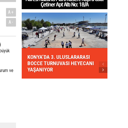
A+
A-
ğ
KONYA
 büyük
KONYA’DA 3. ULUSLARARASI
EZBER
BOCCE TURNUVASI HEYECANI
GELEN
YAŞANIYOR
AHUD
kurum ve