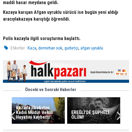
maddi hasar meydana geldi.
Kazaya karışan Afgan uyruklu sürücü ise bugün yeni aldığı
aracıylakazaya karıştığı öğrenildi.
Polis kazayla ilgili soruşturma başlattı.
,
,
,
Etiketler :
Kaza
dermirhan sok
gurbetçi
afgan uyruklu
Önceki ve Sonraki Haberler
Kazada İlkokulun
Kadın Müdür Vekili
EREĞLİ’DE ŞÜPHELİ
Hayatını kaybetti
ÖLÜM!