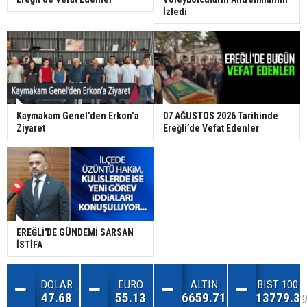
İzledi
Kaymakam Genel’den Erkon’a
07 AĞUSTOS 2026 Tarihinde
Ziyaret
Ereğli’de Vefat Edenler
EREĞLİ'DE GÜNDEMİ SARSAN
İSTİFA
DOLAR
EURO
ALTIN
BIST 100
47.68
55.13
6659.71
13779.39