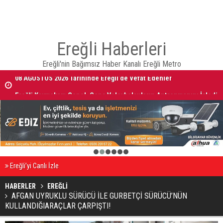
Ereğli Haberleri
Ereğli'nin Bağımsız Haber Kanalı Ereğli Metro
08 AĞUSTOS 2026 Tarihinde Ereğli’de Vefat Edenler
Ereğli Kaymakam Genel, Genç Voleybolcuların Antrenmanını İzledi
1
2
3
4
5
6
Ereğli’yi Canlı İzle
HABERLER
EREĞLİ
AFGAN UYRUKLU SÜRÜCÜ İLE GURBETÇİ SÜRÜCÜ’NÜN
KULLANDIĞIARAÇLAR ÇARPIŞTI!