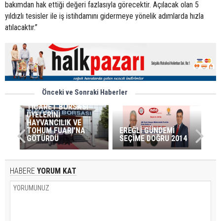
bakımdan hak ettiği değeri fazlasıyla görecektir. Açılacak olan 5
yıldızlı tesisler ile iş istihdamını gidermeye yönelik adımlarda hızla
atılacaktır.”
Önceki ve Sonraki Haberler
TİCARET BORSASI
ÜYELERİNİ
HAYVANCILIK VE
TOHUM FUARI'NA
EREĞLİ GÜNDEMİ
GÖTÜRDÜ
SEÇİME DOĞRU 2014
HABERE
YORUM KAT