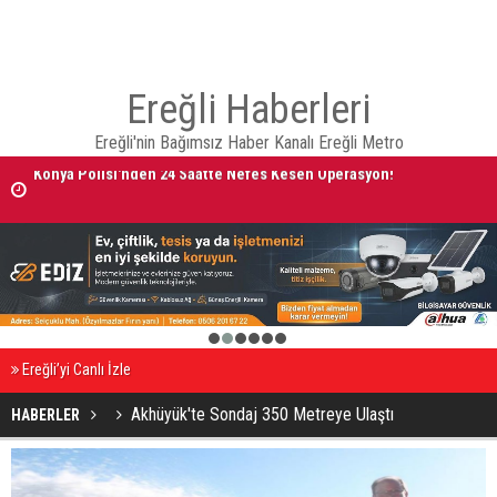
Ereğli Haberleri
Ereğli'nin Bağımsız Haber Kanalı Ereğli Metro
Konya Polisi'nden 24 Saatte Nefes Kesen Operasyon!
AVRUPA BİSİKLET BAŞKENTİ KONYA'DA BİSİKLET FESTİVALİ HEYECA
BAŞLADI
1
2
3
4
5
6
Ereğli’yi Canlı İzle
Akhüyük'te Sondaj 350 Metreye Ulaştı
HABERLER