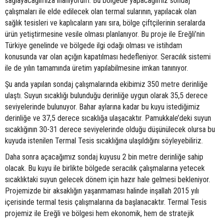
sağlayacağımıza inanıyorum. Bu bölgede yapacağımız sondaj
çalışmaları ile elde edilecek olan termal sularının, yapılacak olan
sağlık tesisleri ve kaplıcaların yanı sıra, bölge çiftçilerinin seralarda
ürün yetiştirmesine vesile olması planlanıyor. Bu proje ile Ereğli’nin
Türkiye genelinde ve bölgede ilgi odağı olması ve istihdam
konusunda var olan açığın kapatılması hedefleniyor. Seracılık sistemi
ile de yılın tamamında üretim yapılabilmesine imkan tanınıyor.
Şu anda yapılan sondaj çalışmalarında ekibimiz 350 metre derinliğe
ulaştı. Suyun sıcaklığı bulunduğu derinliğe uygun olarak 35,5 derece
seviyelerinde bulunuyor. Bahar aylarına kadar bu kuyu istediğimiz
derinliğe ve 37,5 derece sıcaklığa ulaşacaktır. Pamukkale’deki suyun
sıcaklığının 30-31 derece seviyelerinde olduğu düşünülecek olursa bu
kuyuda istenilen Termal Tesis sıcaklığına ulaşıldığını söyleyebiliriz.
Daha sonra açacağımız sondaj kuyusu 2 bin metre derinliğe sahip
olacak. Bu kuyu ile birlikte bölgede seracılık çalışmalarına yetecek
sıcaklıktaki suyun gelecek dönem için hazır hale gelmesi bekleniyor.
Projemizde bir aksaklığın yaşanmaması halinde inşallah 2015 yılı
içerisinde termal tesis çalışmalarına da başlanacaktır. Termal Tesis
projemiz ile Ereğli ve bölgesi hem ekonomik, hem de stratejik