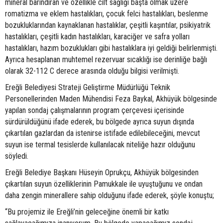
mineral barındıran ve özellikle cilt sağlığı başta olmak üzere
romatizma ve eklem hastalıkları, çocuk felci hastalıkları, beslenme
bozukluklarından kaynaklanan hastalıklar, çeşitli kaşıntılar, psikiyatrik
hastalıkları, çeşitli kadın hastalıkları, karaciğer ve safra yolları
hastalıkları, hazım bozuklukları gibi hastalıklara iyi geldiği belirlenmişti.
Ayrıca hesaplanan muhtemel rezervuar sıcaklığı ise derinliğe bağlı
olarak 32-112 C derece arasında olduğu bilgisi verilmişti.
Ereğli Belediyesi Strateji Geliştirme Müdürlüğü Teknik
Personellerinden Maden Mühendisi Feza Baykal, Akhüyük bölgesinde
yapılan sondaj çalışmalarının program çerçevesi içerisinde
sürdürüldüğünü ifade ederek, bu bölgede ayrıca suyun dışında
çıkartılan gazlardan da istenirse istifade edilebileceğini, mevcut
suyun ise termal tesislerde kullanılacak niteliğe hazır olduğunu
söyledi.
Ereğli Belediye Başkanı Hüseyin Oprukçu, Akhüyük bölgesinden
çıkartılan suyun özelliklerinin Pamukkale ile uyuştuğunu ve ondan
daha zengin minerallere sahip olduğunu ifade ederek, şöyle konuştu;
“Bu projemiz ile Ereğli’nin geleceğine önemli bir katkı