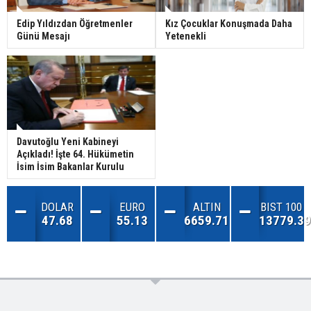
Edip Yıldızdan Öğretmenler
Kız Çocuklar Konuşmada Daha
Günü Mesajı
Yetenekli
Davutoğlu Yeni Kabineyi
Açıkladı! İşte 64. Hükümetin
İsim İsim Bakanlar Kurulu
DOLAR
EURO
ALTIN
BIST 100
47.68
55.13
6659.71
13779.39