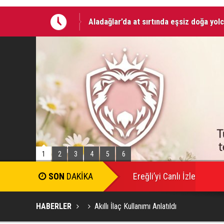
Aladağlar’da at sırtında eşsiz doğa yol
09 AĞUSTOS 2026 Tarihinde Ereğli’de 
1
2
3
4
5
6
Ereğli’yi Canlı İzle
HABERLER
Akıllı İlaç Kullanımı Anlatıldı