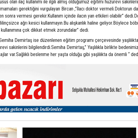
usus olan ilaç kullanımı ile ilgili almış olduğumuz eğitimi huzurevi sakinler
almamaları gerektiğini vurgulayan Bircan ,”İlacı doktor vermeli.Doktorun da 
sonra vermesi gerekir.Kullanım içinde ilacın yan etkileri olabilir” dedi.D
ilinçsizce ağrı kesici kullanmayın.Bu alışkanlık haline geliyor.Böylece böbr
ç kullanımına çok dikkat etmek zorundalar” dedi.
 Semiha Demirtaş ise düzenlenen eğitim programı çerçevesinde yaşlılıkt
vi sakinlerini bilgilendirdi.Semiha Demirtaş,” Yaşlılıkla birlikte bedenimi
lar var.Sağlıklı beslenme her yaşta olduğu gibi yaşlılıkta da önemli “ ded