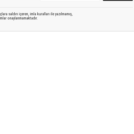
lara saldırı içeren, imla kuralları ile yazılmamış,
rumlar onaylanmamaktadır.