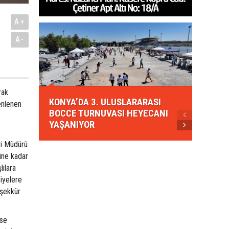
A+
A-
KONYA
rak
KONYA’DA 3. ULUSLARARASI
EZBER
enlenen
BOCCE TURNUVASI HEYECANI
GELEN
YAŞANIYOR
AHUD
vi Müdürü
üne kadar
lılara
siyelere
eşekkür
ise