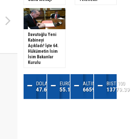
Davutoğlu Yeni
Kabineyi
Açıkladı! İşte 64.
Hükümetin İsim
İsim Bakanlar
Kurulu
DOLAR
EURO
ALTIN
BIST 100
47.68
55.13
6659.71
13779.39