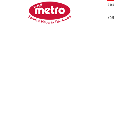
Günü
KON