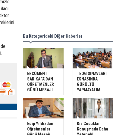
imizle
ilacı
oktor
eklerini
Bu Kategorideki Diğer Haberler
a
zde
i.
ERCÜMENT
TEOG SINAVLARI
SARIKAFA’DAN
ESNASINDA
ÖĞRETMENLER
GÜRÜLTÜ
GÜNÜ MESAJI
YAPMAYALIM
Edip Yıldızdan
Kız Çocuklar
Öğretmenler
Konuşmada Daha
Günü Mesajı
Yetenekli