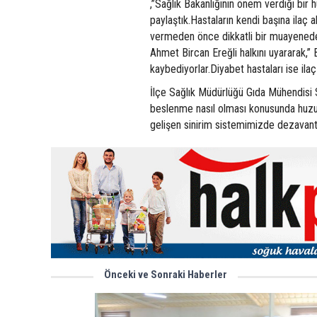
,”Sağlık Bakanlığının önem verdiği bir h
paylaştık.Hastaların kendi başına ilaç 
vermeden önce dikkatli bir muayeneden 
Ahmet Bircan Ereğli halkını uyararak,” B
kaybediyorlar.Diyabet hastaları ise ila
İlçe Sağlık Müdürlüğü Gıda Mühendisi
beslenme nasıl olması konusunda huzure
gelişen sinirim sistemimizde dezavantaj
Önceki ve Sonraki Haberler