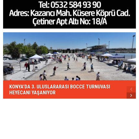
KONYA’DA 3. ULUSLARARASI BOCCE TURNUVASI
HEYECANI YAŞANIYOR