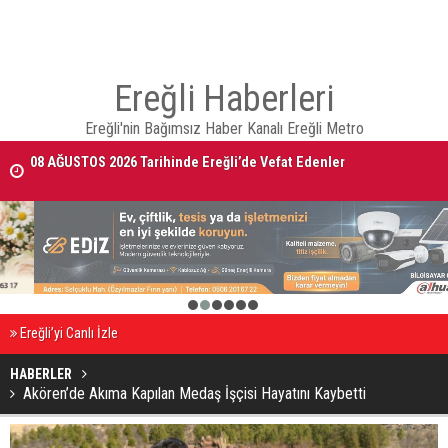
Ereğli Haberleri
Ereğli'nin Bağımsız Haber Kanalı Ereğli Metro
08 AĞUSTOS 2026 Tarihinde Ereğli’de Vefat Edenler
Ereğli Kaymakam Genel, Genç Voleybolcuların Antrenmanını İzledi
1
2
3
4
5
6
Ereğli’yi Canlı İzle
HABERLER
Akören’de Akıma Kapılan Medaş İşçisi Hayatını Kaybetti