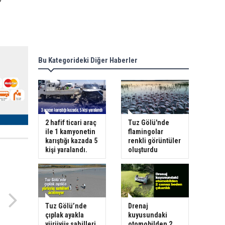
Bu Kategorideki Diğer Haberler
2 hafif ticari araç
Tuz Gölü'nde
ile 1 kamyonetin
flamingolar
karıştığı kazada 5
renkli görüntüler
kişi yaralandı.
oluşturdu
Tuz Gölü’nde
Drenaj
çıplak ayakla
kuyusundaki
yürüyüş sahilleri
otomobilden 2