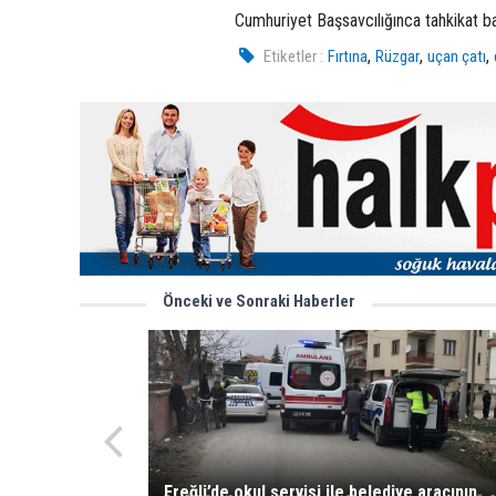
Cumhuriyet Başsavcılığınca tahkikat baş
,
,
,
Etiketler :
Fırtına
Rüzgar
uçan çatı
Önceki ve Sonraki Haberler
Ereğli’de okul servisi ile belediye aracının