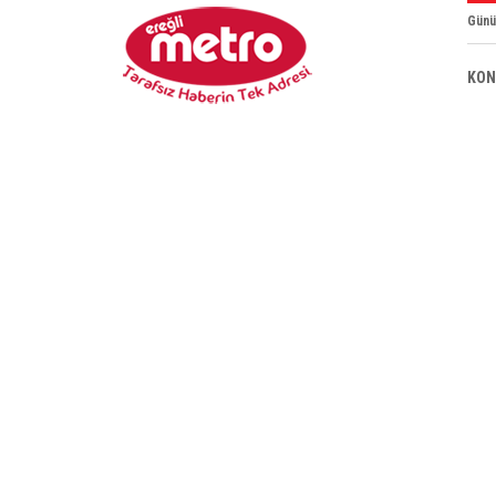
Günü
KON