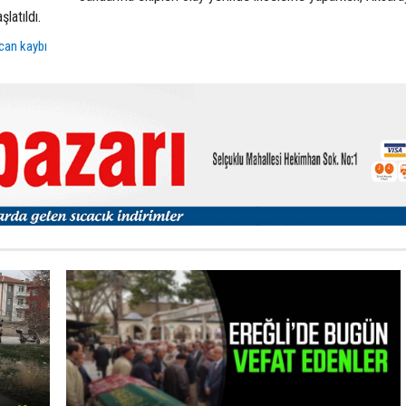
latıldı.
can kaybı