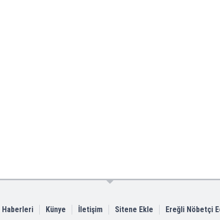
i Haberleri
Künye
İletişim
Sitene Ekle
Ereğli Nöbetçi 