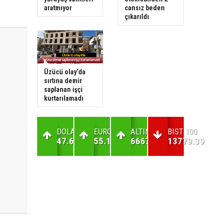
aratmıyor
cansız beden
çıkarıldı
Üzücü olay’da
sırtına demir
saplanan işçi
kurtarılamadı
DOLAR
EURO
ALTIN
BIST 100
47.69
55.18
6667.46
13779.39