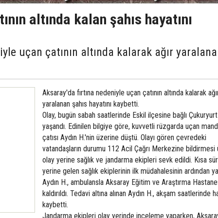
ının altında kalan şahıs hayatını
iyle uçan çatının altında kalarak ağır yaralan
Aksaray'da fırtına nedeniyle uçan çatının altında kalarak ağı
yaralanan şahıs hayatını kaybetti.
Olay, bugün sabah saatlerinde Eskil ilçesine bağlı Çukuryur
yaşandı. Edinilen bilgiye göre, kuvvetli rüzgarda uçan mand
çatısı Aydın H.'nin üzerine düştü. Olayı gören çevredeki
vatandaşların durumu 112 Acil Çağrı Merkezine bildirmesi 
olay yerine sağlık ve jandarma ekipleri sevk edildi. Kısa sü
yerine gelen sağlık ekiplerinin ilk müdahalesinin ardından ya
Aydın H., ambulansla Aksaray Eğitim ve Araştırma Hastane
kaldırıldı. Tedavi altına alınan Aydın H., akşam saatlerinde h
kaybetti.
Jandarma ekipleri olay yerinde inceleme yaparken, Aksara