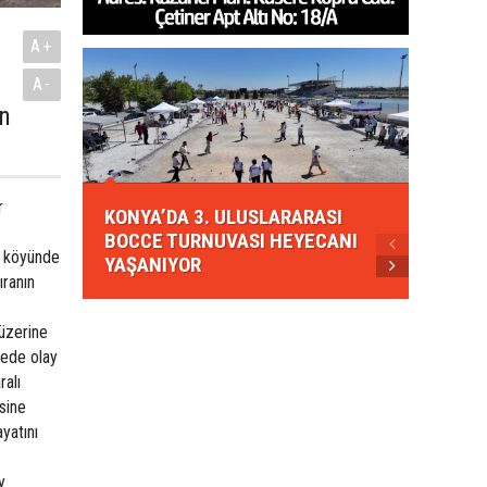
A+
A-
an
KONYA
r
KONYA’DA 3. ULUSLARARASI
EZBER
BOCCE TURNUVASI HEYECANI
GELEN
t köyünde
YAŞANIYOR
AHUD
ıranın
üzerine
rede olay
ralı
sine
ayatını
y