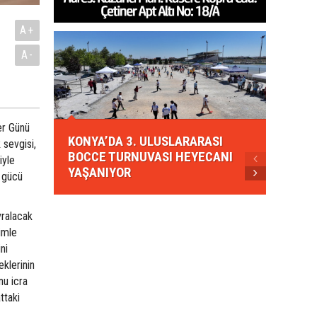
A+
A-
KONYA
er Günü
KONYA’DA 3. ULUSLARARASI
EZBER
 sevgisi,
BOCCE TURNUVASI HEYECANI
GELEN
iyle
YAŞANIYOR
AHUD
e gücü
vralacak
timle
ni
eklerinin
nu icra
ttaki