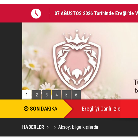
07 AĞUSTOS 2026 Tarihinde Ereğli’de 
EREĞLİ'DE GÜNDEMİ SARSAN İSTİFA
1
2
3
4
5
6
SON
DAKİKA
Ereğli’yi Canlı İzle
HABERLER
Aksoy: bilge kişilerdir