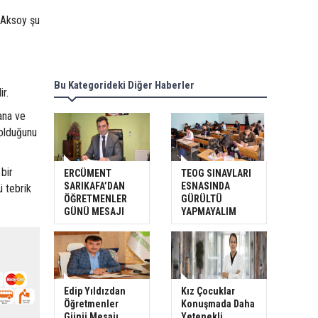
n Aksoy şu
Bu Kategorideki Diğer Haberler
ir.
ana ve
 olduğunu
bir
ERCÜMENT
TEOG SINAVLARI
SARIKAFA’DAN
ESNASINDA
ü tebrik
ÖĞRETMENLER
GÜRÜLTÜ
GÜNÜ MESAJI
YAPMAYALIM
Edip Yıldızdan
Kız Çocuklar
Öğretmenler
Konuşmada Daha
Günü Mesajı
Yetenekli