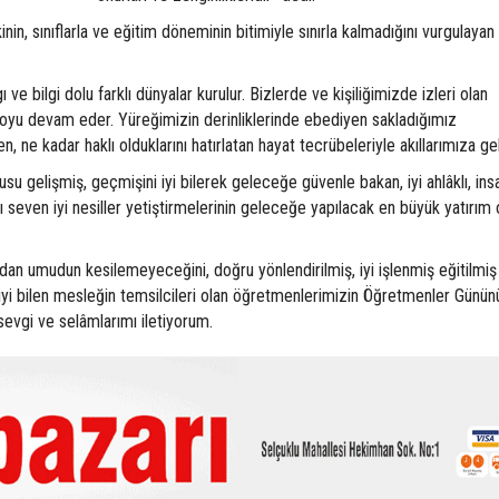
inin, sınıflarla ve eğitim döneminin bitimiyle sınırla kalmadığını vurgulaya
 ve bilgi dolu farklı dünyalar kurulur. Bizlerde ve kişiliğimizde izleri olan
 boyu devam eder. Yüreğimizin derinliklerinde ebediyen sakladığımız
ne kadar haklı olduklarını hatırlatan hayat tecrübeleriyle akıllarımıza gel
u gelişmiş, geçmişini iyi bilerek geleceğe güvenle bakan, iyi ahlâklı, ins
ı seven iyi nesiller yetiştirmelerinin geleceğe yapılacak en büyük yatırım
an umudun kesilemeyeceğini, doğru yönlendirilmiş, iyi işlenmiş eğitilmiş 
 iyi bilen mesleğin temsilcileri olan öğretmenlerimizin Öğretmenler Günün
, sevgi ve selâmlarımı iletiyorum.