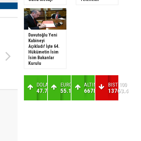
Davutoğlu Yeni
Kabineyi
Açıkladı! İşte 64.
Hükümetin İsim
İsim Bakanlar
Kurulu
DOLAR
EURO
ALTIN
BIST 100
47.7
55.17
6678.41
13763.4