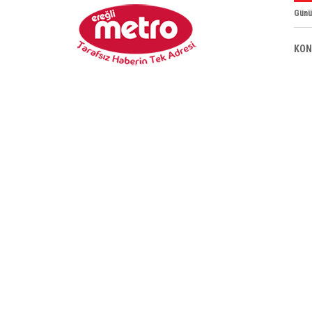
Günü
KON