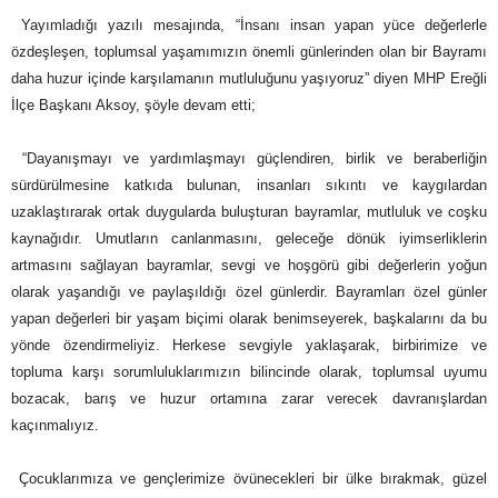
Yayımladığı yazılı mesajında, “İnsanı insan yapan yüce değerlerle
özdeşleşen, toplumsal yaşamımızın önemli günlerinden olan bir Bayramı
daha huzur içinde karşılamanın mutluluğunu yaşıyoruz” diyen MHP Ereğli
İlçe Başkanı Aksoy, şöyle devam etti;
“Dayanışmayı ve yardımlaşmayı güçlendiren, birlik ve beraberliğin
sürdürülmesine katkıda bulunan, insanları sıkıntı ve kaygılardan
uzaklaştırarak ortak duygularda buluşturan bayramlar, mutluluk ve coşku
kaynağıdır. Umutların canlanmasını, geleceğe dönük iyimserliklerin
artmasını sağlayan bayramlar, sevgi ve hoşgörü gibi değerlerin yoğun
olarak yaşandığı ve paylaşıldığı özel günlerdir. Bayramları özel günler
yapan değerleri bir yaşam biçimi olarak benimseyerek, başkalarını da bu
yönde özendirmeliyiz. Herkese sevgiyle yaklaşarak, birbirimize ve
topluma karşı sorumluluklarımızın bilincinde olarak, toplumsal uyumu
bozacak, barış ve huzur ortamına zarar verecek davranışlardan
kaçınmalıyız.
Çocuklarımıza ve gençlerimize övünecekleri bir ülke bırakmak, güzel