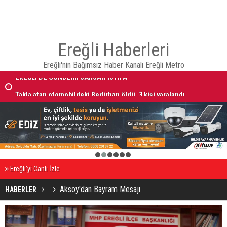
Ereğli Haberleri
Ereğli'nin Bağımsız Haber Kanalı Ereğli Metro
Takla atan otomobildeki Bedirhan öldü, 3 kişi yaralandı
1
2
3
4
5
6
Ereğli’yi Canlı İzle
Aksoy'dan Bayram Mesajı
HABERLER