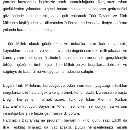
yarınlar hazırlamak hepimizin ortak sorumluluğudur. Karşımıza çıkan
güçlüklerden yılmadan, kişisel başarının toplumsal başarıyı getireceğini
göz önünde bulundurarak, daha çok çalışmalı Türk Devleti ve Türk
Milletinin kişiliğinden ve ülkesinden ödün vermeden daha ileriye götürme
yolunda kararlılıkla ilerlemeliyiz.
Türk Milleti olarak gücümüzün ve imkanlarımızın farkına vararak,
kaynaklarımızı akılcı ve verimli biçimde değerlendirerek, milli çıkarları ve
kamu yararını her şeyin üstünde tutarak, sorunlarımıza ülke gerçekleriyle
örtüşen çözümler üretmeliyiz. Türk Milleti e
n zor koşullarda dahi akıl ve
sağduyu ile karar alma ve uygulama iradesine sahiptir.
Bugün Türk Milletinin, koruduğu ve ödün vermeden yaşattığı nitelikleri
sorgulansa bile hala birçok ülke için örnek konumdadır. Bu vesile ile başta
Ereğlili hemşerilerim olmak üzere, Türk ve İslâm Aleminin Kurban
Bayramı'nı kutluyor; Bayram'ın Milletimize, ülkemize, dünyamıza ve tüm
insanlığa barış ve huzur getirmesini diliyorum.
Partimizin Bayramlaşma programı bayramın ikinci günü saat 13.30 da
İlçe Teşkilat binamız da yapılacaktır. Bütün hemşerilerimizi misafir