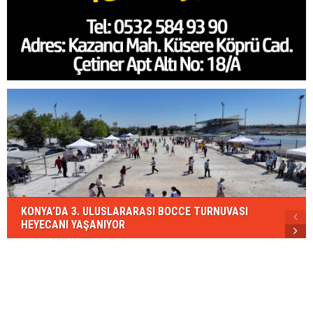
KONYA’DA 3. ULUSLARARASI BOCCE TURNUVASI
HEYECANI YAŞANIYOR