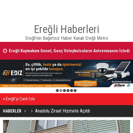
Ereğli Haberleri
Ereğli'nin Bağımsız Haber Kanalı Ereğli Metro
Ereğli Kaymakam Genel, Genç Voleybolcuların Antrenmanını İzledi
1
2
3
4
5
6
Ereğli’yi Canlı İzle
Anadolu Ziraat Hizmete Açıldı
HABERLER