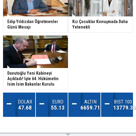
Edip Yıldızdan Öğretmenler
Kız Çocuklar Konuşmada Daha
Günü Mesajı
Yetenekli
Davutoğlu Yeni Kabineyi
Açıkladı! İşte 64. Hükümetin
İsim İsim Bakanlar Kurulu
DOLAR
EURO
ALTIN
BIST 100
47.68
55.13
6659.71
13779.39