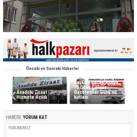
Önceki ve Sonraki Haberler
Pankobirlik Genel
Başkanı Recep Konuk,
10 Ocak Çalışan
Anadolu Ziraat
Gazeteciler Günü’nü
Hizmete Açıldı
kutladı
HABERE
YORUM KAT