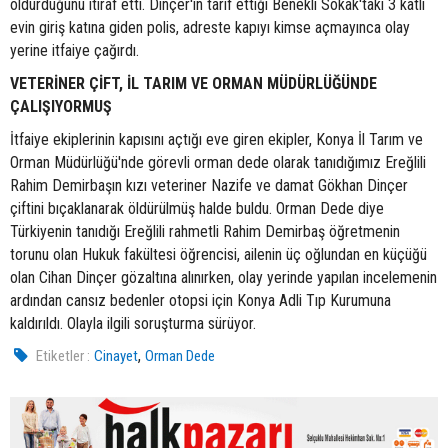
öldürdüğünü itiraf etti. Dinçer'in tarif ettiği Benekli Sokak'taki 3 katlı
evin giriş katına giden polis, adreste kapıyı kimse açmayınca olay
yerine itfaiye çağırdı.
VETERİNER ÇİFT, İL TARIM VE ORMAN MÜDÜRLÜĞÜNDE
ÇALIŞIYORMUŞ
İtfaiye ekiplerinin kapısını açtığı eve giren ekipler, Konya İl Tarım ve
Orman Müdürlüğü'nde görevli orman dede olarak tanıdığımız Ereğlili
Rahim Demirbaşın kızı veteriner Nazife ve damat Gökhan Dinçer
çiftini bıçaklanarak öldürülmüş halde buldu. Orman Dede diye
Türkiyenin tanıdığı Ereğlili rahmetli Rahim Demirbaş öğretmenin
torunu olan Hukuk fakültesi öğrencisi, ailenin üç oğlundan en küçüğü
olan Cihan Dinçer gözaltına alınırken, olay yerinde yapılan incelemenin
ardından cansız bedenler otopsi için Konya Adli Tıp Kurumuna
kaldırıldı. Olayla ilgili soruşturma sürüyor.
,
Etiketler :
Cinayet
Orman Dede