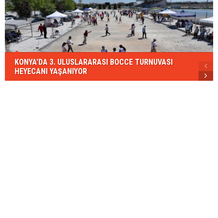
KONYA’DA 3. ULUSLARARASI BOCCE TURNUVASI
HEYECANI YAŞANIYOR