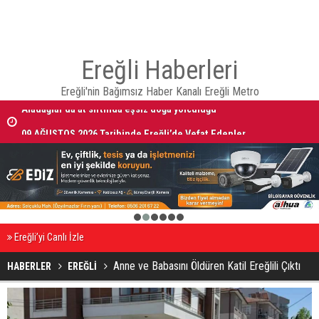
Ereğli Haberleri
Ereğli'nin Bağımsız Haber Kanalı Ereğli Metro
Aladağlar’da at sırtında eşsiz doğa yolculuğu
09 AĞUSTOS 2026 Tarihinde Ereğli’de Vefat Edenler
1
2
3
4
5
6
Ereğli’yi Canlı İzle
Anne ve Babasını Öldüren Katil Ereğlili Çıktı
HABERLER
EREĞLİ