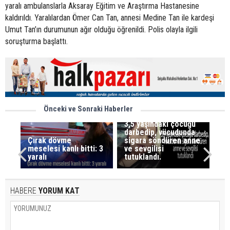
yaralı ambulanslarla Aksaray Eğitim ve Araştırma Hastanesine
kaldırıldı. Yaralılardan Ömer Can Tan, annesi Medine Tan ile kardeşi
Umut Tan’ın durumunun ağır olduğu öğrenildi. Polis olayla ilgili
soruşturma başlattı.
Önceki ve Sonraki Haberler
3,5 yaşındaki çocuğu
darbedip, vücudunda
Çırak dövme
sigara söndüren anne
meselesi kanlı bitti: 3
ve sevgilisi
yaralı
tutuklandı.
HABERE
YORUM KAT