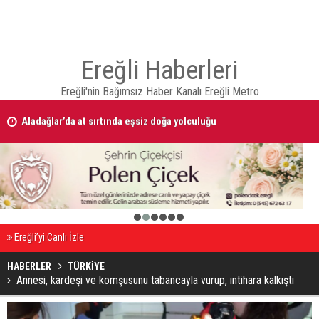
Ereğli Haberleri
Ereğli'nin Bağımsız Haber Kanalı Ereğli Metro
Aladağlar’da at sırtında eşsiz doğa yolculuğu
09 AĞUSTOS 2026 Tarihinde Ereğli’de Vefat Edenler
1
2
3
4
5
6
Ereğli’yi Canlı İzle
HABERLER
TÜRKİYE
Annesi, kardeşi ve komşusunu tabancayla vurup, intihara kalkıştı