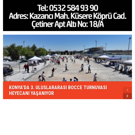
KONYA’DA 3. ULUSLARARASI BOCCE TURNUVASI
HEYECANI YAŞANIYOR