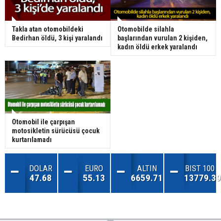
Takla atan otomobildeki
Otomobilde silahla
Bedirhan öldü, 3 kişi yaralandı
başlarından vurulan 2 kişiden,
kadın öldü erkek yaralandı
Otomobil ile çarpışan
motosikletin sürücüsü çocuk
kurtarılamadı
DOLAR
EURO
ALTIN
BIST 100
47.68
55.13
6659.71
13779.39