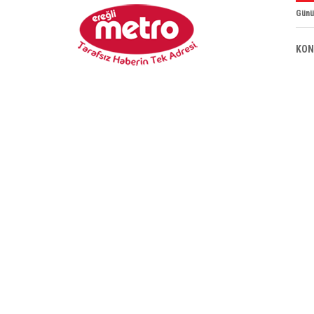
Günü
KON