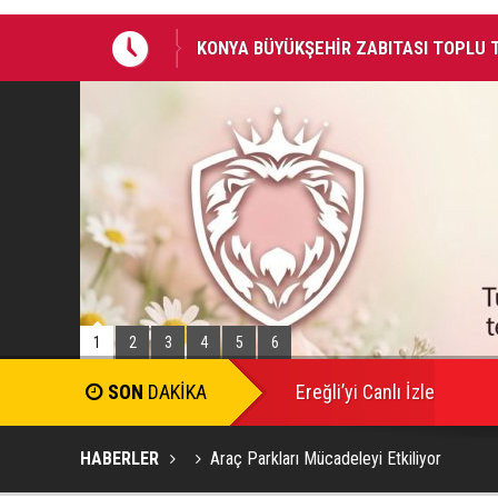
KONYA BÜYÜKŞEHİR ZABITASI TOPLU
KONYA BİSİKLET FESTİVALİ’NİN AÇILI
1
2
3
4
5
6
Ereğli’yi Canlı İzle
HABERLER
Araç Parkları Mücadeleyi Etkiliyor