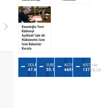
Davutoğlu Yeni
Kabineyi
Açıkladı! İşte 64.
Hükümetin İsim
İsim Bakanlar
Kurulu
DOLAR
EURO
ALTIN
BIST 100
47.68
55.13
6659.71
13779.39