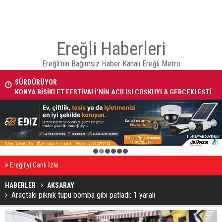
Ereğli Haberleri
KONYA BÜYÜKŞEHİR ZABITASI TOPLU TAŞIMA DENETİMLERİNİ
Ereğli'nin Bağımsız Haber Kanalı Ereğli Metro
SÜRDÜRÜYOR
KONYA BİSİKLET FESTİVALİ’NİN AÇILIŞI COŞKUYLA GERÇEKLEŞTİ
1
2
3
4
5
6
Ereğli’yi Canlı İzle
HABERLER
AKSARAY
Araçtaki piknik tüpü bomba gibi patladı: 1 yaralı