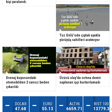
kişi yaralandı.
Tuz Gölü’nde çıplak ayakla
yürüyüş sahilleri aratmıyor
Drenaj kuyusundaki
Üzücü olay’da sırtına demir
otomobilden 2 cansız beden
saplanan işçi kurtarılamadı
çıkarıldı
DOLAR
EURO
ALTIN
BIST 100
47.68
55.13
6659.71
13779.39