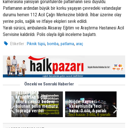
kamerasına yansıyan görüntülerde patlamanın sesi duyuldu.
Patlamanın ardından büyük bir korku yaşayan çevredeki vatandaşlar
durumu hemen 112 Acil Çağrı Merkezine bildirdi. İhbar üzerine olay
yerine polis, sağlık ve itfaiye ekipleri sevk edildi.
Yaralı sürücü, ambulansla Aksaray Eğitim ve Araştırma Hastanesi Acil
Servisine kaldırıldı. Polis olayla ilgili inceleme başlattı.
,
,
,
Etiketler :
Piknik tüpü
bomba
patlama
araç
Önceki ve Sonraki Haberler
Hastaneden
ayrıldıktan 6 gün
sonra cansız bedeni
Niğde-Kayseri
bulunan polis memuru
karayolunda feci
toprağa verildi
kaza: 3 ölü, 6 yaralı