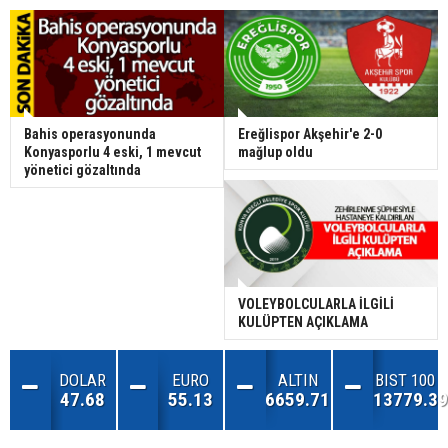
Bahis operasyonunda
Ereğlispor Akşehir'e 2-0
Konyasporlu 4 eski, 1 mevcut
mağlup oldu
yönetici gözaltında
VOLEYBOLCULARLA İLGİLİ
KULÜPTEN AÇIKLAMA
DOLAR
EURO
ALTIN
BIST 100
47.68
55.13
6659.71
13779.39