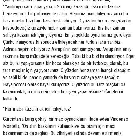
"Yanılmıyorsam İspanya son 25 maçı kazandı. Eski milli takıma
benzeyecek bir potansiyele sahip. Hepimiz bunu biliyoruz ama bu
tarz maçlar bizi tam tersi hırslandırıyor. O yüzden biz maça çıkarken
kaybedeceğiz gözüyle hiçbir zaman bakmıyoruz. Biz her zaman
sahaya kazanmak için çıkıyoruz. En iyi şekilde oynamamız gerekiyor.
Çünkü inanıyoruz ki sonucu etkileyecek her türlü silaha sahibiz.
Aslında hepimiz biliyoruz Avrupa’nın son şampiyonu, Avrupa’nın en iyi
takımına karşı mücadele vereceğiz. Tabii ki bu bizi hırslandırıyor. Eğer
siz bu işi yapıyorsanız bir hoca olarak ya da bir futbolcu olarak, bu
tarz maçlar için yaşıyorsunuz. O yüzden her zaman inançlı olacağız
ve tabii ki de inancın yanında da hırsımızı sahaya yansıtacağız.
Hayalperest olarak hayal kuruyoruz. O yüzden bu tarz maçları da
kazanmak için elinizden gelen her şeyi yapacaksınız" ifadelerini
kullandı.
"Her maça kazanmak için çıkıyoruz"
Gürcistan’a karşı çok iyi bir maç oynadıklarını ifade eden Vincenzo
Montella, "Ön alan baskılarını kullandık ve bu bizim için maçı
kazanmamızı da sağladı. Bu zihniyeti aslında devam ettirmeniz