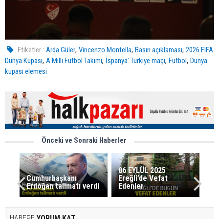
,
,
,
Etiketler :
Arda Güler
Vincenzo Montella
Basın açıklaması
2026 FIFA
,
,
,
,
Dünya Kupası
A Milli Futbol Takımı
İspanya’ Türkiye maçı
Futbol
Dünya
kupası elemesi
Önceki ve Sonraki Haberler
06 EYLÜL 2025
Cumhurbaşkanı
Ereğli’de Vefat
Erdoğan talimatı verdi
Edenler
HABERE
YORUM KAT