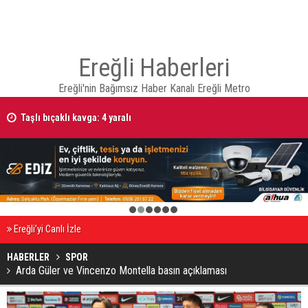
Ereğli Haberleri
Ereğli'nin Bağımsız Haber Kanalı Ereğli Metro
Taşlı bıçaklı kavga: 4 yaralı
1
2
3
4
5
6
Ereğli’yi Canlı İzle
HABERLER
SPOR
Arda Güler ve Vincenzo Montella basın açıklaması