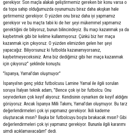
gerekiyor. Son maçla alakalı geliştirmemiz gereken bir konu varsa o
da topa sahip olduğumuzda oyunumuzu biraz daha akışkan hale
getirmemiz gerekiyor. O yüzden onu biraz daha iyi yapmamız
gerekiyor ve bu maçta tabii ki de her şeyi mükemmel yapmamız
gerektiğini de biliyoruz, bunun bilincindeyiz. Bu maçı kazanmak ya da
kaybetmek gibi bir kelime kullanmıyoruz. Çünkü biz her maça
kazanmak için çıkıyoruz. O yüzden elimizden gelen her şeyi
yapacağız. Biliyorsunuz ki futbolda kazanamıyorsanız,
kaybetmeyeceksiniz. Ama biz dediğimiz gibi her maça kazanmak
için çıkıyoruz" şeklinde konuştu.
"İspanya, Yamal’dan oluşmuyor"
İspanya’nın genç yıldız futbolcusu Lamine Yamal ile ilgili sorulan
soruya İtalyan teknik adam, "Bence çok iyi bir futbolcu. Onu
seyrederken çok keyif alıyoruz. Kendisinin oynarken de keyif aldığını
görüyoruz. Ancak İspanya Milli Takımı, Yamal’dan oluşmuyor. Bu tarz
değerlendirmeleri çok iyi yapmanız gerekiyor. İkili kademe
oluşturacak mısın? Başka bir futbolcuyu boşta bırakacak mısın? Gibi
değerlendirmeleri çok iyi yapmanız gerekiyor. Bununla ilgili kararımı
şimdi açıklamayacağım" dedi.