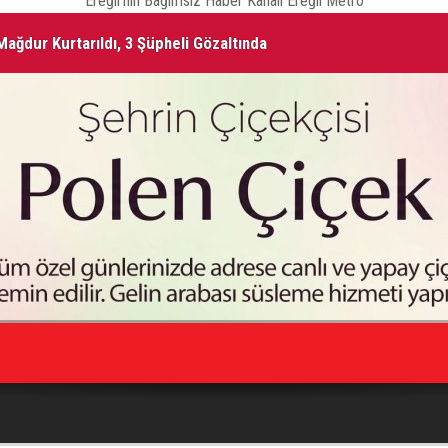
Ereğli'nin Bağımsız Haber Kanalı Ereğli Metro
ağdur Kurtarıldı, 3 Şüpheli Gözaltında
ŞA
Vefat Edenler