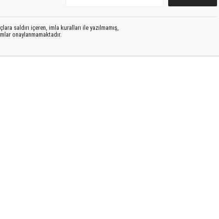
lara saldırı içeren, imla kuralları ile yazılmamış,
rumlar onaylanmamaktadır.