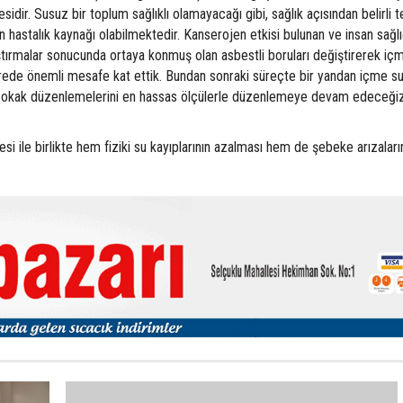
dir. Susuz bir toplum sağlıklı olamayacağı gibi, sağlık açısından belirli 
in hastalık kaynağı olabilmektedir. Kanserojen etkisi bulunan ve insan sağlı
ştırmalar sonucunda ortaya konmuş olan asbestli boruları değiştirerek iç
ürede önemli mesafe kat ettik. Bundan sonraki süreçte bir yandan içme su
m, sokak düzenlemelerini en hassas ölçülerle düzenlemeye devam edeceğiz
esi ile birlikte hem fiziki su kayıplarının azalması hem de şebeke arızaları