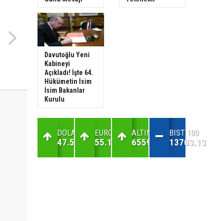
Davutoğlu Yeni
Kabineyi
Açıkladı! İşte 64.
Hükümetin İsim
İsim Bakanlar
Kurulu
DOLAR
EURO
ALTIN
BIST 100
47.57
55.1
6559.38
13703.13