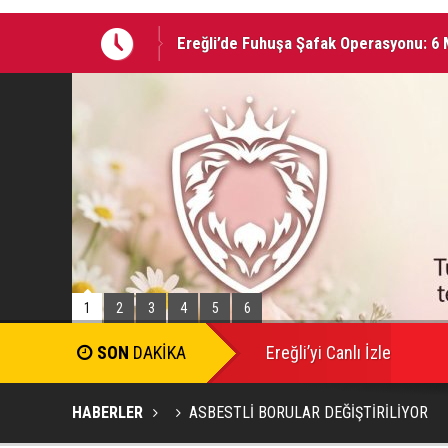
Ereğli’de Fuhuşa Şafak Operasyonu: 6 M
05 AĞUSTOS 2026 Tarihinde Ereğli’de 
1
2
3
4
5
6
Ereğli’yi Canlı İzle
HABERLER
ASBESTLİ BORULAR DEĞİŞTİRİLİYOR