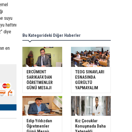
temel
ğı
me suyu
yu hattını
” diye
Bu Kategorideki Diğer Haberler
nın en
ERCÜMENT
TEOG SINAVLARI
SARIKAFA’DAN
ESNASINDA
ÖĞRETMENLER
GÜRÜLTÜ
GÜNÜ MESAJI
YAPMAYALIM
Edip Yıldızdan
Kız Çocuklar
Öğretmenler
Konuşmada Daha
Günü Mesajı
Yetenekli