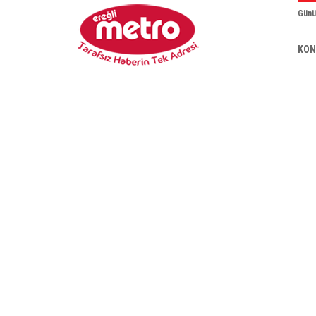
Günü
KON