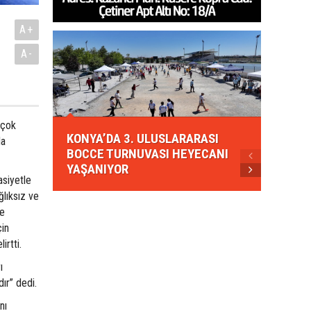
A+
A-
KONYA
 çok
KONYA’DA 3. ULUSLARARASI
EZBER
la
BOCCE TURNUVASI HEYECANI
GELEN
YAŞANIYOR
AHUD
asiyetle
lıksız ve
ve
çin
irtti.
ı
ır” dedi.
nı