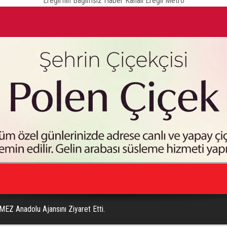
Ereğli'nin Bağımsız Haber Kanalı Ereğli Metro
3 kişi yaralandı
Ot
EZ Anadolu Ajansını Ziyaret Etti.