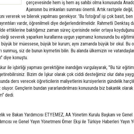
çerçevesinde hem iş hem aş sahibi olma konusunda Anado
Ajansının bu imkanları sunması önemli. Artık rastgele değil,
kını vererek ve bilerek yapılması gerekiyor. 'Bu fotoğraf işi çok basit, ben
yrıntıları vardır, öğrenilmeli diye değerlendirilmelidir. Rahmetli Denktaş d
lde ettiklerine baktığımız zaman süreç içerisinde neler ortaya koyduğunu
leği severek yaparken kurallarına uygun yapmanız konusunda bu eğitimi
ı büyük bir müessese, büyük bir kurum; aynı zamanda büyük bir okul. Bu 
arı sunmuş, siz de bunun kıymetini bilin. Bu alanda ülkemizin ve vatandaşla
" diye konuştu.
r ile işbirliği yapması gerektiğine inandığını vurgulayarak, "Bu tür eğitiml
getirebilirsiniz. Bizim de İşkur olarak çok ciddi desteğimiz olur daha yaygı
nda ders verecek öğreticilerin maliyetlerini kursiyerlerin gündelik harçlık
 oluyor. Gençlerin bundan yararlandırılması konusunda biz bakanlık olara
m" dedi.
elik ve Bakan Yardımcısı ETYEMEZ, AA Yönetim Kurulu Başkanı ve Genel
mcısı ve Genel Yayın Yönetmeni Ömer Ekşi ile Türkiye Haberleri Yayın 