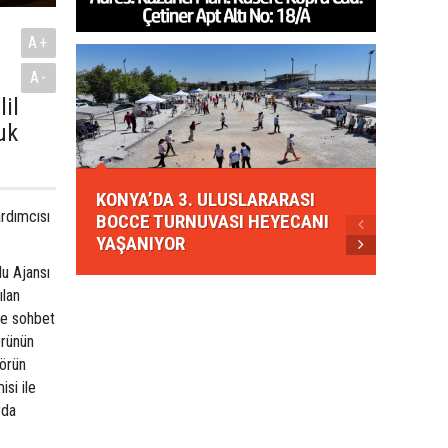
A+
A-
il
uk
KONYA
KONYA’DA 3. ULUSLARARASI
EZBER
rdımcısı
BOCCE TURNUVASI HEYECANI
GELEN
YAŞANIYOR
AHUD
lu Ajansı
ılan
üre sohbet
örünün
törün
si ile
rda