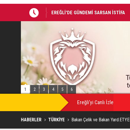
Takla atan otomobildeki Bedirhan öldü, 
1
2
3
4
5
6
SON
DAKİKA
Ereğli’yi Canlı İzle
HABERLER
TÜRKİYE
Bakan Çelik ve Bakan Yard.ETYEM