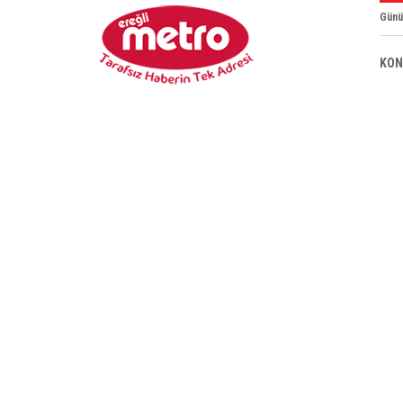
Günü
KON