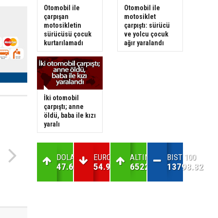
Otomobil ile
Otomobil ile
çarpışan
motosiklet
motosikletin
çarpıştı: sürücü
sürücüsü çocuk
ve yolcu çocuk
kurtarılamadı
ağır yaralandı
İki otomobil
çarpıştı; anne
öldü, baba ile kızı
yaralı
DOLAR
EURO
ALTIN
BIST 100
47.69
54.98
6522.75
13798.82