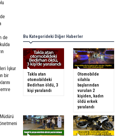
lu
 de
a
Bu Kategorideki Diğer Haberler
n de
okulda
rın
eri İşkur
Takla atan
Otomobilde
n bir
otomobildeki
silahla
larını
Bedirhan öldü, 3
başlarından
k emre
kişi yaralandı
vurulan 2
kişiden, kadın
öldü erkek
yaralandı
 Müdürü
Yönetmeni