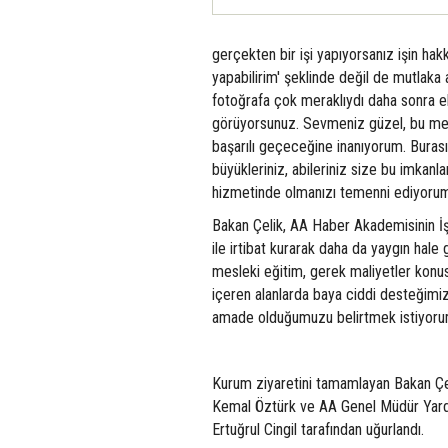
gerçekten bir işi yapıyorsanız işin hak
yapabilirim' şeklinde değil de mutlaka a
fotoğrafa çok meraklıydı daha sonra e
görüyorsunuz. Sevmeniz güzel, bu mes
başarılı geçeceğine inanıyorum. Buras
büyükleriniz, abileriniz size bu imkanl
hizmetinde olmanızı temenni ediyorum
Bakan Çelik, AA Haber Akademisinin İşku
ile irtibat kurarak daha da yaygın hale 
mesleki eğitim, gerek maliyetler konusu
içeren alanlarda baya ciddi desteğimiz
amade olduğumuzu belirtmek istiyoru
Kurum ziyaretini tamamlayan Bakan Ç
Kemal Öztürk ve AA Genel Müdür Yardı
Ertuğrul Cingil tarafından uğurlandı.