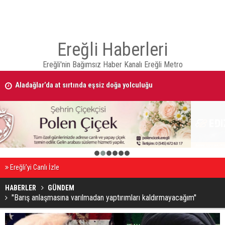
Ereğli Haberleri
Ereğli'nin Bağımsız Haber Kanalı Ereğli Metro
Aladağlar’da at sırtında eşsiz doğa yolculuğu
09 AĞUSTOS 2026 Tarihinde Ereğli’de Vefat Edenler
1
2
3
4
5
6
Ereğli’yi Canlı İzle
HABERLER
GÜNDEM
''Barış anlaşmasına varılmadan yaptırımları kaldırmayacağım''