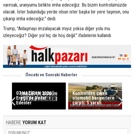
varırsak, uranyumu birlikte imha edeceğiz. Bu bizim kontrolümüzde
olacak. İster bulunduğu yerde olsun ister başka bir yere taşınsın, onu
çıkarıp imha edeceğiz." dedi.
Trump, "Anlaşmayı imzalayacak mıyız yoksa diğer yolu mu
izleyeceğiz? Diğer yol hiç de hoş değil." ifadelerini kullandı.
Önceki ve Sonraki Haberler
07 HAZİRAN 2026
Kontrolden çıkan
Ereğli’de Vefat
otomobil bariyerlere
Edenler
çarptı: 5 yaralı
HABERE
YORUM KAT