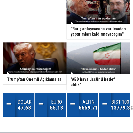
''Barış anlaşmasına varılmadan
yaptırımları kaldırmayacağım''
Trump'tan Önemli Açıklamalar
"ABD hava üssünü hedef
aldık"
DOLAR
EURO
ALTIN
BIST 100
47.68
55.13
6659.71
13779.39