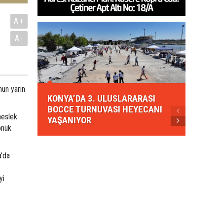
A+
A-
KONYA
un yarın
KONYA’DA 3. ULUSLARARASI
EZBER
BOCCE TURNUVASI HEYECANI
GELEN
meslek
YAŞANIYOR
AHUD
önük
a’da
yi