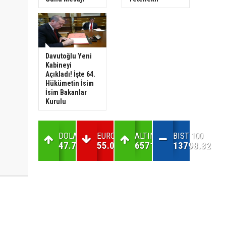
Davutoğlu Yeni
Kabineyi
Açıkladı! İşte 64.
Hükümetin İsim
İsim Bakanlar
Kurulu
DOLAR
EURO
ALTIN
BIST 100
47.7
55.02
6571.78
13798.82