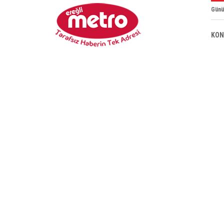
Günü
KON