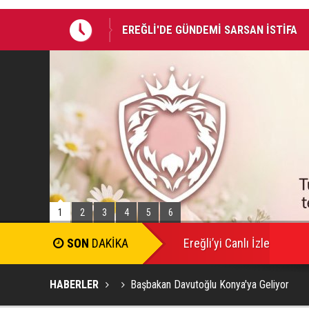
EREĞLİ'DE GÜNDEMİ SARSAN İSTİFA
Takla atan otomobildeki Bedirhan öldü, 
1
2
3
4
5
6
SON
DAKİKA
Ereğli’yi Canlı İzle
HABERLER
Başbakan Davutoğlu Konya'ya Geliyor