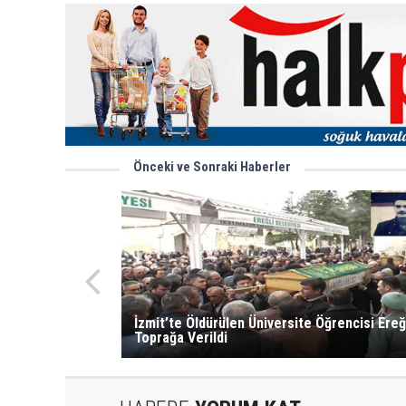
Önceki ve Sonraki Haberler
İzmit’te Öldürülen Üniversite Öğrencisi Ereğ
Toprağa Verildi