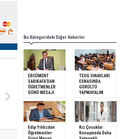
Bu Kategorideki Diğer Haberler
ERCÜMENT
TEOG SINAVLARI
SARIKAFA’DAN
ESNASINDA
ÖĞRETMENLER
GÜRÜLTÜ
GÜNÜ MESAJI
YAPMAYALIM
Edip Yıldızdan
Kız Çocuklar
Öğretmenler
Konuşmada Daha
Günü Mesajı
Yetenekli