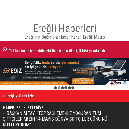
Ereğli Haberleri
Ereğli'nin Bağımsız Haber Kanalı Ereğli Metro
Takla atan otomobildeki Bedirhan öldü, 3 kişi yaralandı
1
2
3
4
5
6
Ereğli’yi Canlı İzle
HABERLER
BELEDİYE
BAŞKAN ALTAY: “TOPRAĞI EMEKLE YOĞURAN TÜM
ÇİFTÇİLERİMİZİN 14 MAYIS DÜNYA ÇİFTÇİLER GÜNÜ’NÜ
KUTLUYORUM”