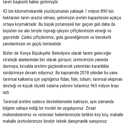
tarım başkenti haline getirmiştir.
42 bin kilometrekarelik yüzölçümünün yaklaşık 1 milyon 890 bin
hektarının tarım arazisi olması, şehrimizin üretim kapasitesini açıkça
ortaya koymaktadır. Bu büyük potansiyeli her geçen gün daha da
büyüten ise alın teriyle toprağı işleyen çiftçilerimizin emeği ve
gayretidir. Çünkü çiftçilerimiz, gıda güvenliğimizin ve bereketli
yarınlarımızın en güçlü teminatıdır.
Bizler de Konya Büyükşehir Belediyesi olarak tarımı geleceğin
stratejik alanlarından biri olarak görüyor; üreticimizin yanında
durmaya, kırsalda üretimi güçlendirecek yatırımları kararlılıkla
sürdürmeye devam ediyoruz. Bu kapsamda 2018 yılından bu yana
tarımsal kalkınma için yaptığımız fidan, fide, tohum, tarımsal ekipman
desteği ve küçük ölçekli sulama yatırımı tutarımız 965 milyon lirayı
aştı.
Tarımsal üretimi sadece desteklemekle kalmıyor, aynı zamanda
bilginin sahaya indiği bir model de uyguluyoruz. Ziraat
mühendislerimiz ve veteriner hekimlerimizle birlikte köy köy, mahalle
mahalle üreticilerimize birebir teknik danışmanlık sunuyoruz.