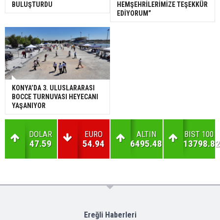
BULUŞTURDU
HEMŞEHRİLERİMİZE TEŞEKKÜR
EDİYORUM”
KONYA’DA 3. ULUSLARARASI
BOCCE TURNUVASI HEYECANI
YAŞANIYOR
DOLAR
EURO
ALTIN
BIST 100
47.59
54.94
6495.48
13798.82
Ereğli Haberleri