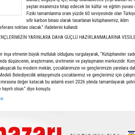
yaştan insanımıza hitap edecek bir kültür ve eğitim yuvası 
Fiziki tamamlanma oranı yüzde 60 seviyesinde olan Türkiye’
sıfır karbon binası olarak tasarlanan kütüphanemiz, iklim
ferans noktası olacak.” ifadelerini kullandı.
GENÇLERİMİZİN YARINLARA DAHA GÜÇLÜ HAZIRLANMALARINA VESİL
ler inşa etmenin büyük mutluluk olduğunu vurgulayarak, “Kütüphaneler sad
anda düşüncenin, araştırmanın, üretmenin ve paylaşmanın merkezidir. Kony
 yakışacak bu modern mekân, çocuklarımızın ve gençlerimizin yarınlara da
Modeli Belediyecilik anlayışımızla çocuklarımız ve gençlerimiz için çalış
 mirasına değer katacak bu anlamlı eseri 2026 yılında tamamlayarak şehr
hayırlı olsun.” diye konuştu.
si