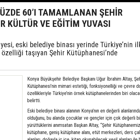
YÜZDE 60’I TAMAMLANAN ŞEHİR
 KÜLTÜR VE EĞİTİM YUVASI
esi, eski belediye binası yerinde Türkiye’nin il
 özelliği taşıyan Şehir Kütüphanesi’nde
Konya Büyükşehir Belediye Başkanı Uğur İbrahim Altay, Şeh
Kütüphanesi’nin mimari estetiği, fonksiyonelliği ve çevre d
özellikleriyle Türkiye’nin örnek kütüphanelerinden biri olaca
belirtti.
Eski belediye binası alanının Konya’nın en değerli alanlarında
olduğunu, bu alanda çocuklar ve gençler için çok değerli bi
yürüttüklerini anımsatan Başkan Altay, “Şehir Kütüphanemiz; 
kütüphane, geniş kütüphane alanı, etüt merkezleri, ders ça
alanları, doğayla iç içe, kitap okunabilecek yeşil alanları ile 