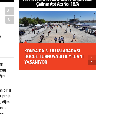
A+
A-
k
KONYA
KONYA’DA 3. ULUSLARARASI
EZBER
BOCCE TURNUVASI HEYECANI
GELEN
YAŞANIYOR
AHUD
ir
ostu
ğını
n birisi
r proje
dijital
lışma
her