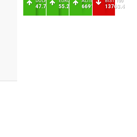
DOLAR
EURO
ALTIN
BIST 100
47.7
55.21
6691.98
13763.4