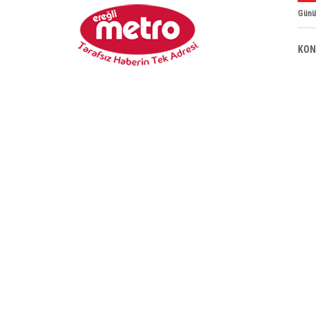
Günü
KON