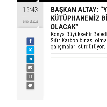
BAŞKAN ALTAY: “
15:43
KÜTÜPHANEMİZ BİR
25 Eylül 2025
OLACAK”
Konya Büyükşehir Belediy
Sıfır Karbon binası olma
çalışmaları sürdürüyor.