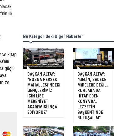
olacak.
nin ilk
Bu Kategorideki Diğer Haberler
E
ece kitap
a’nın
ha güçlü
BAŞKAN ALTAY:
BAŞKAN ALTAY:
maya
“BOSNA HERSEK
“GELİN, SADECE
imize
MAHALLESİ’NDEKİ
MİDELERE DEĞİL,
GENÇLERİMİZ
RUHLARA DA
İÇİN LİSE
HİTAP EDEN
MEDENİYET
KONYA’DA,
AKADEMİSİ İNŞA
LEZZETİN
EDİYORUZ”
BAŞKENTİNDE
BULUŞALIM”