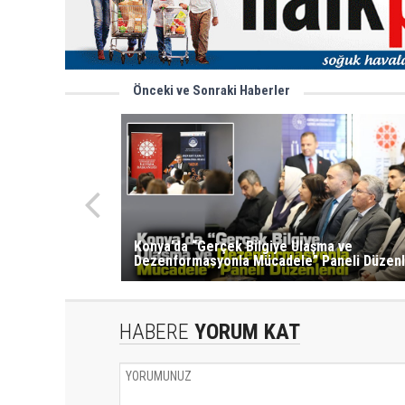
Önceki ve Sonraki Haberler
Konya’da “Gerçek Bilgiye Ulaşma ve
Dezenformasyonla Mücadele” Paneli Düzenl
HABERE
YORUM KAT