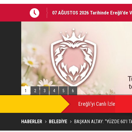
EREĞLİ'DE GÜNDEMİ SARSAN İSTİFA
1
2
3
4
5
6
Ereğli’yi Canlı İzle
HABERLER
BELEDİYE
BAŞKAN ALTAY: “YÜZDE 60’I