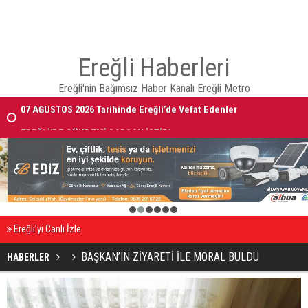
Ereğli Haberleri
Ereğli'nin Bağımsız Haber Kanalı Ereğli Metro
07 AĞUSTOS 2026 Tarihinde Ereğli’de Vefat Edenler
EREĞLİ'DE GÜNDEMİ SARSAN İSTİFA
1
2
3
4
5
6
Ereğli’yi Canlı İzle
BAŞKAN’IN ZİYARETİ İLE MORAL BULDU
HABERLER