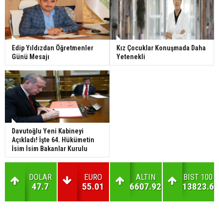
Edip Yıldızdan Öğretmenler
Kız Çocuklar Konuşmada Daha
Günü Mesajı
Yetenekli
Davutoğlu Yeni Kabineyi
Açıkladı! İşte 64. Hükümetin
İsim İsim Bakanlar Kurulu
DOLAR
EURO
ALTIN
BIST 100
47.7
55.01
6607.92
13823.6