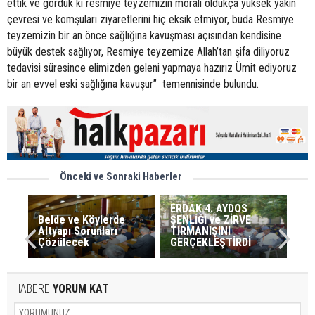
ettik ve gördük ki resmiye teyzemizin morali oldukça yüksek yakın
çevresi ve komşuları ziyaretlerini hiç eksik etmiyor, buda Resmiye
teyzemizin bir an önce sağlığına kavuşması açısından kendisine
büyük destek sağlıyor, Resmiye teyzemize Allah’tan şifa diliyoruz
tedavisi süresince elimizden geleni yapmaya hazırız Ümit ediyoruz
bir an evvel eski sağlığına kavuşur” temennisinde bulundu.
Önceki ve Sonraki Haberler
ERDAK 4. AYDOS
Belde ve Köylerde
ŞENLİĞİ ve ZİRVE
Altyapı Sorunları
TIRMANIŞINI
Çözülecek
GERÇEKLEŞTİRDİ
HABERE
YORUM KAT