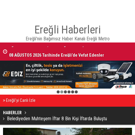
Ereğli Haberleri
Ereğli'nin Bağımsız Haber Kanalı Ereğli Metro
08 AĞUSTOS 2026 Tarihinde Ereğli’de Vefat Edenler
1
2
3
4
5
6
Ereğli’yi Canlı İzle
HABERLER
Belediyeden Muhteşem İftar 8 Bin Kişi İftarda Buluştu