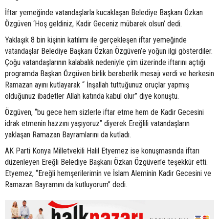
İftar yemeğinde vatandaşlarla kucaklaşan Belediye Başkanı Özkan
Özgüven ‘Hoş geldiniz, Kadir Geceniz mübarek olsun’ dedi.
Yaklaşık 8 bin kişinin katılımı ile gerçekleşen iftar yemeğinde
vatandaşlar Belediye Başkanı Özkan Özgüven’e yoğun ilgi gösterdiler.
Çoğu vatandaşlarının kalabalık nedeniyle çim üzerinde iftarını açtığı
programda Başkan Özgüven birlik beraberlik mesajı verdi ve herkesin
Ramazan ayını kutlayarak “ İnşallah tuttuğunuz oruçlar yapmış
olduğunuz ibadetler Allah katında kabul olur” diye konuştu.
Özgüven, “bu gece hem sizlerle iftar etme hem de Kadir Gecesini
idrak etmenin hazzını yaşıyoruz” diyerek Ereğlili vatandaşların
yaklaşan Ramazan Bayramlarını da kutladı.
AK Parti Konya Milletvekili Halil Etyemez ise konuşmasında iftarı
düzenleyen Ereğli Belediye Başkanı Özkan Özgüven’e teşekkür etti.
Etyemez, “Ereğli hemşerilerimin ve İslam Aleminin Kadir Gecesini ve
Ramazan Bayramını da kutluyorum” dedi.