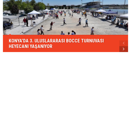
KONYA’DA 3. ULUSLARARASI BOCCE TURNUVASI
HEYECANI YAŞANIYOR