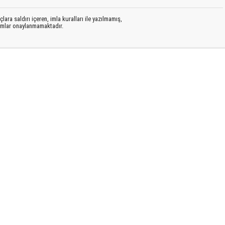
lara saldırı içeren, imla kuralları ile yazılmamış,
rumlar onaylanmamaktadır.