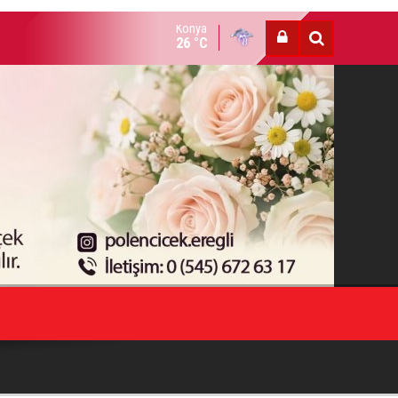
Konya
lence mekanında çıkan kavga’da: 1 kişi öldürüldü
26 °C