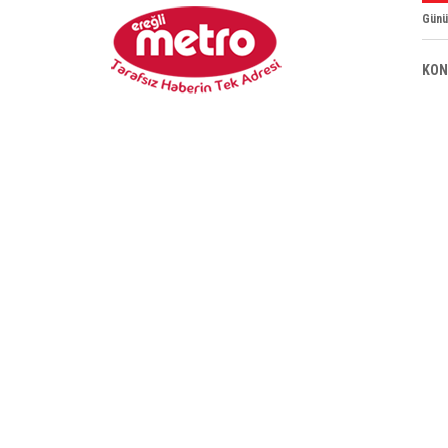
Günü
KON