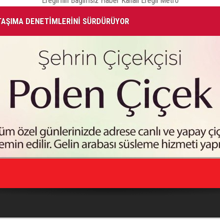
Ereğli'nin Bağımsız Haber Kanalı Ereğli Metro
 TAŞIMA DENETİMLERİNİ SÜRDÜRÜYOR
Eğ
ŞI COŞKUYLA GERÇEKLEŞTİ