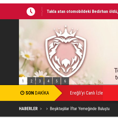
Takla atan otomobildeki Bedirhan öldü, 
Otomobilde silahla başlarından vurulan 
1
2
3
4
5
6
SON
DAKİKA
Ereğli’yi Canlı İzle
HABERLER
Beşiktaşlılar İftar Yemeğinde Buluştu