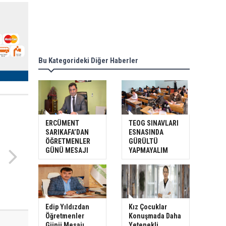
Bu Kategorideki Diğer Haberler
ERCÜMENT
TEOG SINAVLARI
SARIKAFA’DAN
ESNASINDA
ÖĞRETMENLER
GÜRÜLTÜ
GÜNÜ MESAJI
YAPMAYALIM
Edip Yıldızdan
Kız Çocuklar
Öğretmenler
Konuşmada Daha
Günü Mesajı
Yetenekli