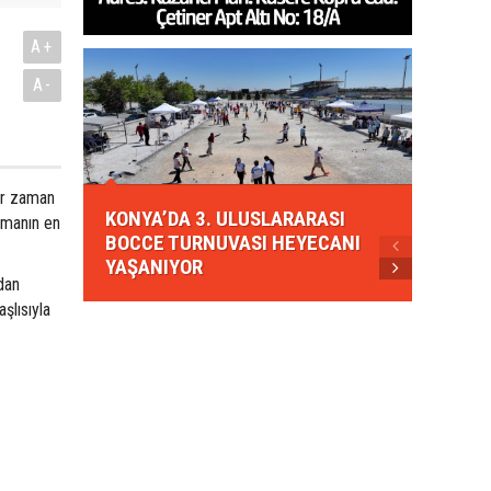
A+
A-
KONYA
er zaman
KONYA’DA 3. ULUSLARARASI
EZBER
şmanın en
BOCCE TURNUVASI HEYECANI
GELEN
YAŞANIYOR
AHUD
dan
şlısıyla