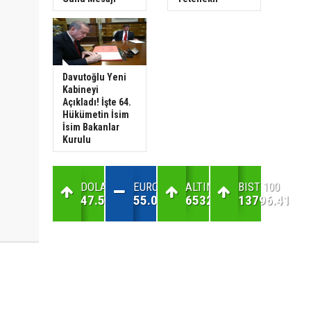
Davutoğlu Yeni
Kabineyi
Açıkladı! İşte 64.
Hükümetin İsim
İsim Bakanlar
Kurulu
DOLAR
EURO
ALTIN
BIST 100
47.59
55.03
6532.16
13796.41