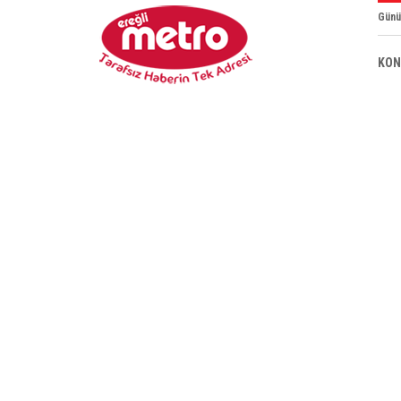
Günü
KON