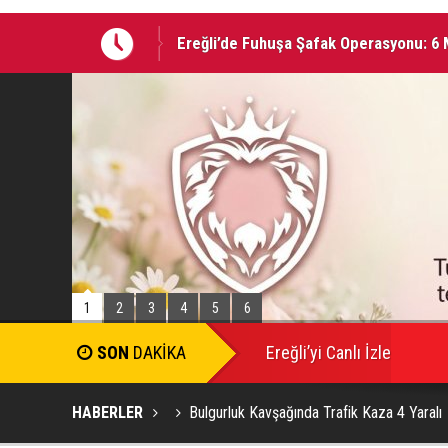
Ereğli’de Fuhuşa Şafak Operasyonu: 6 M
05 AĞUSTOS 2026 Tarihinde Ereğli’de 
1
2
3
4
5
6
SON
DAKİKA
Ereğli’yi Canlı İzle
HABERLER
Bulgurluk Kavşağında Trafik Kaza 4 Yaralı