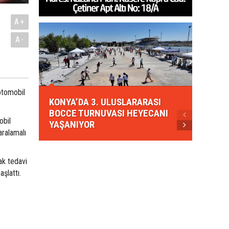
A+
A-
KONYA
otomobil
KONYA’DA 3. ULUSLARARASI
EZBER
BOCCE TURNUVASI HEYECANI
GELEN
obil
YAŞANIYOR
AHUD
ralamalı
rak tedavi
aşlattı.