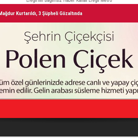
Ereğli'nin Bağımsız Haber Kanalı Ereğli Metro
ağdur Kurtarıldı, 3 Şüpheli Gözaltında
ŞA
Vefat Edenler