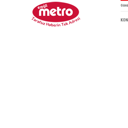
Günü
KON