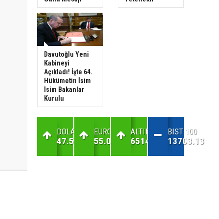
Davutoğlu Yeni
Kabineyi
Açıkladı! İşte 64.
Hükümetin İsim
İsim Bakanlar
Kurulu
DOLAR
EURO
ALTIN
BIST 100
47.59
55.01
6514.27
13703.13