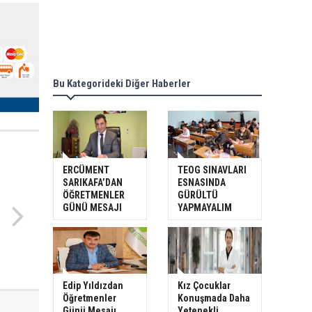
Bu Kategorideki Diğer Haberler
ERCÜMENT
TEOG SINAVLARI
SARIKAFA’DAN
ESNASINDA
ÖĞRETMENLER
GÜRÜLTÜ
GÜNÜ MESAJI
YAPMAYALIM
Edip Yıldızdan
Kız Çocuklar
Öğretmenler
Konuşmada Daha
Günü Mesajı
Yetenekli