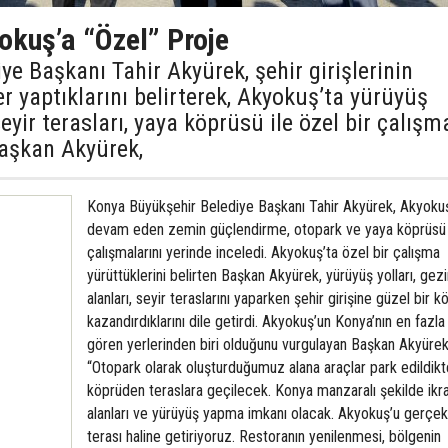
okuş’a “Özel” Proje
e Başkanı Tahir Akyürek, şehir girişlerinin
 yaptıklarını belirterek, Akyokuş’ta yürüyüş
 seyir terasları, yaya köprüsü ile özel bir çalışm
Başkan Akyürek,
Konya Büyükşehir Belediye Başkanı Tahir Akyürek, Akyokuş
devam eden zemin güçlendirme, otopark ve yaya köprüsü
çalışmalarını yerinde inceledi. Akyokuş’ta özel bir çalışma
yürüttüklerini belirten Başkan Akyürek, yürüyüş yolları, gezi
alanları, seyir teraslarını yaparken şehir girişine güzel bir 
kazandırdıklarını dile getirdi. Akyokuş’un Konya’nın en fazla 
gören yerlerinden biri olduğunu vurgulayan Başkan Akyürek
“Otopark olarak oluşturduğumuz alana araçlar park edildik
köprüden teraslara geçilecek. Konya manzaralı şekilde ik
alanları ve yürüyüş yapma imkanı olacak. Akyokuş’u gerçek 
terası haline getiriyoruz. Restoranın yenilenmesi, bölgenin