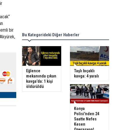
ir
tacak”
un
emli bir
Bu Kategorideki Diğer Haberler
 Akyürek,
Eğlence
Taşlı bıçaklı
mekanında çıkan
kavga: 4 yaralı
kavga’da: 1 kişi
öldürüldü
Konya
Polisi'nden 24
Saatte Nefes
Kesen
Operasyon!