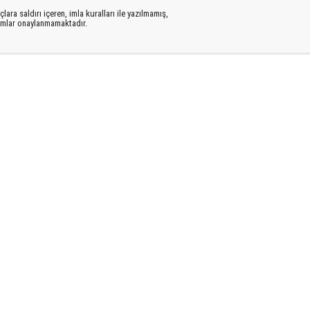
lara saldırı içeren, imla kuralları ile yazılmamış,
rumlar onaylanmamaktadır.