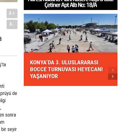
A+
A-
a
KONYA
KONYA’DA 3. ULUSLARARASI
EZBER
’ta
BOCCE TURNUVASI HEYECANI
GELEN
YAŞANIYOR
AHUD
nti
köprüyü de
ilgi
,
ten sonra
ram
bir seyir