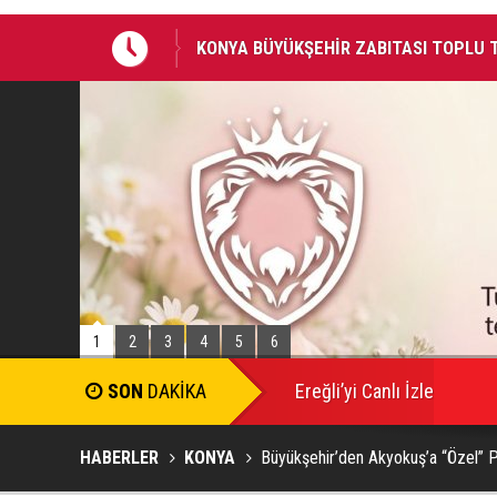
KONYA BÜYÜKŞEHİR ZABITASI TOPLU
KONYA BİSİKLET FESTİVALİ’NİN AÇILI
1
2
3
4
5
6
Ereğli’yi Canlı İzle
HABERLER
KONYA
Büyükşehir’den Akyokuş’a “Özel” 