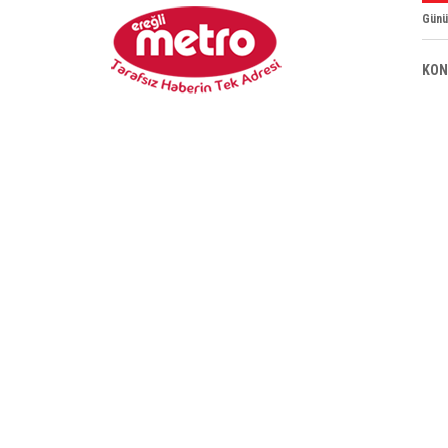
Günü
KON