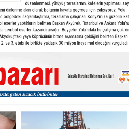
düzenlenmesi, yürüyüş teraslarının, kafelerin yapılması, sey
yeni dinlenme alanı olarak bölgenin hayata geçmesi için çalışıyoruz. Yolu
 ve bölgedeki sağlamlaştırma, teraslama çalışması Konya’mıza güzellik ka
l eserler yaptıklarını belirten Başkan Akyürek, “İstanbul ve Ankara Yolu’n
a sembol eserler kazandıracağız. Beyşehir Yolu’ndaki bu çalışma çok ön
. Akyokuş’taki yaya köprüsünün bitme aşamasına geldiğini belirten Başkan
, 2. ve 3. etabı ile birlikte yaklaşık 30 milyon liraya mal olacağını vurguladı.