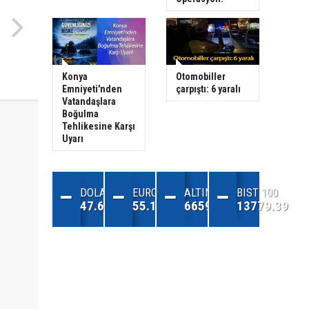
Konya
Otomobiller
Emniyeti'nden
çarpıştı: 6 yaralı
Vatandaşlara
Boğulma
Tehlikesine Karşı
Uyarı
DOLAR
EURO
ALTIN
BIST 100
47.68
55.13
6659.71
13779.39